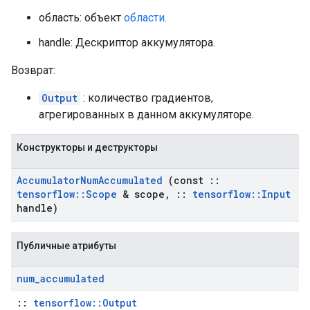
область: объект
области.
handle: Дескриптор аккумулятора.
Возврат:
Output
: количество градиентов,
агрегированных в данном аккумуляторе.
Конструкторы и деструкторы
Accumulator
Num
Accumulated
(const
::
tensorflow
::
Scope
& scope
,
::
tensorflow
::
Input
handle)
Публичные атрибуты
num
_
accumulated
::
tensorflow::Output