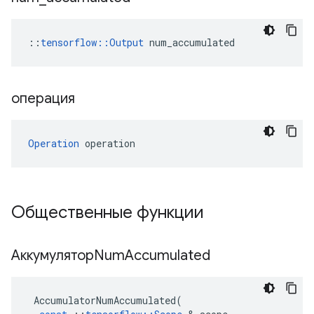
::
tensorflow::Output
 num_accumulated
операция
Operation
 operation
Общественные функции
АккумуляторNum
Accumulated
AccumulatorNumAccumulated
(