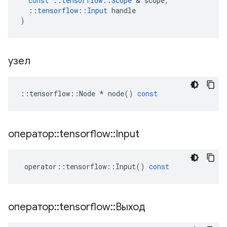
const
::
tensorflow
::
Scope
&
scope
,
::
tensorflow
::
Input
handle
)
узел
::
tensorflow
::
Node
*
node
()
const
оператор
::
tensorflow
::
Input
operator
::
tensorflow
::
Input
()
const
оператор
::
tensorflow
::
Выход