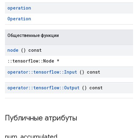
operation
Operation
Общественные функции
node
() const
::tensorflow::Node *
operator
::
tensorflow
::
Input
() const
operator
::
tensorflow
::
Output
() const
Публичные атрибуты
num
_
accumulated