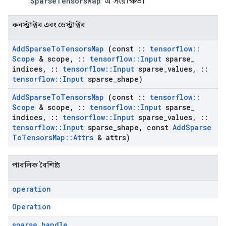
SparseTensorsMap
এ সংরক্ষিত।
কনস্ট্রাক্টর এবং ডেস্ট্রাক্টর
Add
Sparse
To
Tensors
Map
(const
::
tensorflow
::
Scope
& scope
,
::
tensorflow
::
Input
sparse
_
indices
,
::
tensorflow
::
Input
sparse
_
values
,
::
tensorflow
::
Input
sparse
_
shape)
Add
Sparse
To
Tensors
Map
(const
::
tensorflow
::
Scope
& scope
,
::
tensorflow
::
Input
sparse
_
indices
,
::
tensorflow
::
Input
sparse
_
values
,
::
tensorflow
::
Input
sparse
_
shape
,
const
Add
Sparse
To
Tensors
Map
::
Attrs
& attrs)
পাবলিক বৈশিষ্ট্য
operation
Operation
sparse
_
handle