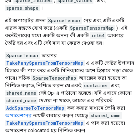
হয়:
sparse_indices
,
sparse_values
​​, এবং
sparse_shape
।
এই অপারেটর প্রদত্ত
SparseTensor
নেয় এবং এটি একটি
ধারক বস্তুতে যোগ করে (একটি
SparseTensorsMap
)। এই
কন্টেইনারের মধ্যে একটি অনন্য কী একটি
int64
আকারে
তৈরি হয় এবং এটি সেই মান যা ফেরত দেওয়া হয়।
SparseTensor
তারপর
TakeManySparseFromTensorsMap
এ একটি ভেক্টর উপাদান
হিসাবে কী পাস করে একটি মিনিব্যাচের অংশ হিসাবে পড়া যেতে
পারে। সঠিক
SparseTensorsMap
অ্যাক্সেস করা হয়েছে তা
নিশ্চিত করতে, নিশ্চিত করুন যে একই
container
এবং
shared_name
সেই Op-এ পাঠানো হয়েছে। যদি এখানে কোনো
shared_name
দেওয়া না থাকে, তাহলে এর পরিবর্তে
AddSparseToTensorsMap
কল করার মাধ্যমে তৈরি করা
অপারেশনের
নামটি
ব্যবহার করুন যেহেতু
shared_name
TakeManySparseFromTensorsMap
এ পাস করা হয়েছে।
অপারেশন colocated হয় নিশ্চিত করুন.