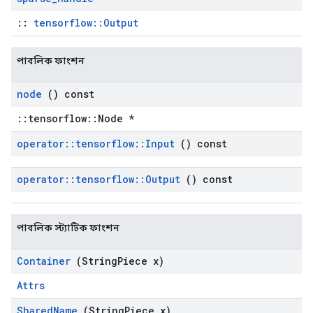
::
tensorflow::Output
পাবলিক ফাংশন
node
() const
::tensorflow::Node *
operator
::
tensorflow
::
Input
() const
operator
::
tensorflow
::
Output
() const
পাবলিক স্ট্যাটিক ফাংশন
Container
(String
Piece x)
Attrs
Shared
Name
(String
Piece x)