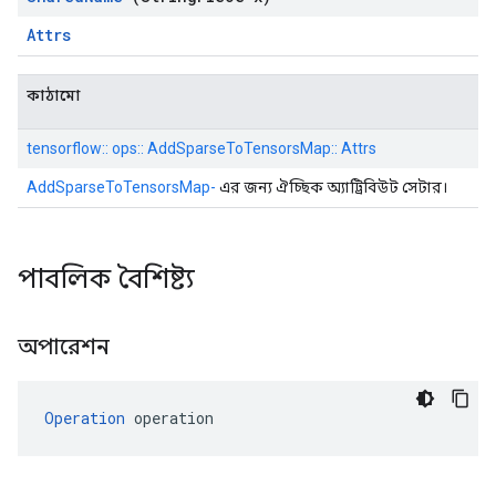
Attrs
কাঠামো
tensorflow:: ops:: AddSparseToTensorsMap:: Attrs
AddSparseToTensorsMap-
এর জন্য ঐচ্ছিক অ্যাট্রিবিউট সেটার।
পাবলিক বৈশিষ্ট্য
অপারেশন
Operation
 operation