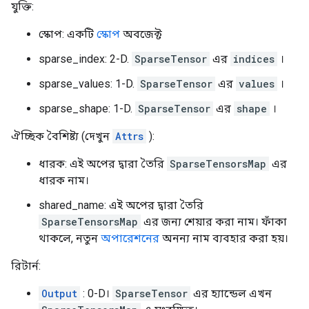
যুক্তি:
স্কোপ: একটি
স্কোপ
অবজেক্ট
sparse_index: 2-D.
SparseTensor
এর
indices
।
sparse_values: 1-D.
SparseTensor
এর
values
।
sparse_shape: 1-D.
SparseTensor
এর
shape
।
ঐচ্ছিক বৈশিষ্ট্য (দেখুন
Attrs
):
ধারক: এই অপের দ্বারা তৈরি
SparseTensorsMap
এর
ধারক নাম।
shared_name: এই অপের দ্বারা তৈরি
SparseTensorsMap
এর জন্য শেয়ার করা নাম। ফাঁকা
থাকলে, নতুন
অপারেশনের
অনন্য নাম ব্যবহার করা হয়।
রিটার্ন:
Output
: 0-D।
SparseTensor
এর হ্যান্ডেল এখন