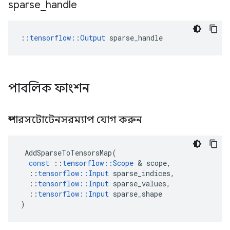
sparse
_
handle
::
tensorflow::Output
 sparse_handle
পাবলিক ফাংশন
স্পারসটোটেনসরম্যাপ যোগ করুন
AddSparseToTensorsMap
(
const
::
tensorflow
::
Scope
&
scope
,
::
tensorflow
::
Input
sparse_indices
,
::
tensorflow
::
Input
sparse_values
,
::
tensorflow
::
Input
sparse_shape
)