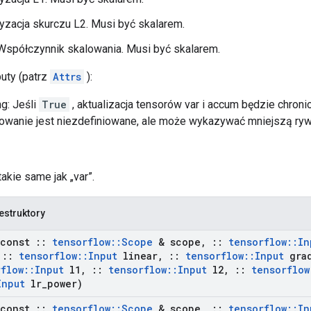
ryzacja skurczu L2. Musi być skalarem.
Współczynnik skalowania. Musi być skalarem.
buty (patrz
Attrs
):
g: Jeśli
True
, aktualizacja tensorów var i accum będzie chron
owanie jest niezdefiniowane, ale może wykazywać mniejszą rywa
takie same jak „var”.
estruktory
const
::
tensorflow
::
Scope
& scope
,
::
tensorflow
::
In
::
tensorflow
::
Input
linear
,
::
tensorflow
::
Input
gra
rflow
::
Input
l1
,
::
tensorflow
::
Input
l2
,
::
tensorflow
Input
lr
_
power)
const
::
tensorflow
::
Scope
& scope
,
::
tensorflow
::
In