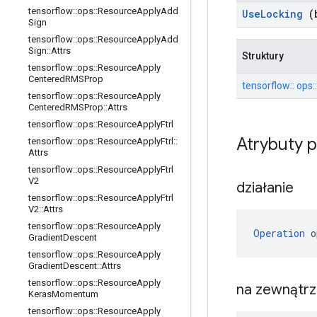
tensorflow
::
ops
::
Resource
Apply
Add
Use
Locking
(b
Sign
tensorflow
::
ops
::
Resource
Apply
Add
Sign
::
Attrs
Struktury
tensorflow
::
ops
::
Resource
Apply
Centered
RMSProp
tensorflow:: ops::
tensorflow
::
ops
::
Resource
Apply
Centered
RMSProp
::
Attrs
tensorflow
::
ops
::
Resource
Apply
Ftrl
Atrybuty 
tensorflow
::
ops
::
Resource
Apply
Ftrl
::
Attrs
tensorflow
::
ops
::
Resource
Apply
Ftrl
V2
działanie
tensorflow
::
ops
::
Resource
Apply
Ftrl
V2
::
Attrs
tensorflow
::
ops
::
Resource
Apply
Operation
 o
Gradient
Descent
tensorflow
::
ops
::
Resource
Apply
Gradient
Descent
::
Attrs
tensorflow
::
ops
::
Resource
Apply
na zewnątr
Keras
Momentum
tensorflow
::
ops
::
Resource
Apply