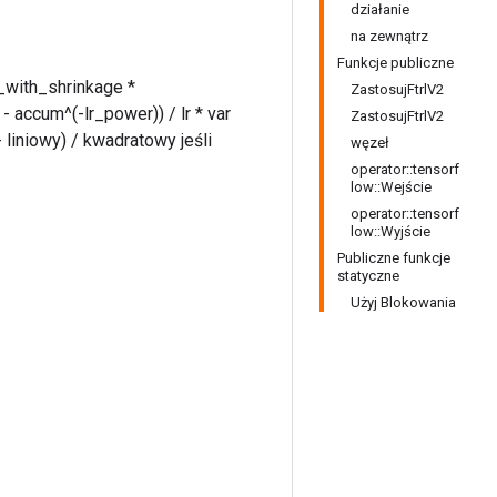
działanie
na zewnątrz
Funkcje publiczne
_with_shrinkage *
ZastosujFtrlV2
accum^(-lr_power)) / lr * var
ZastosujFtrlV2
- liniowy) / kwadratowy jeśli
węzeł
operator::tensorf
low::Wejście
operator::tensorf
low::Wyjście
Publiczne funkcje
statyczne
Użyj Blokowania