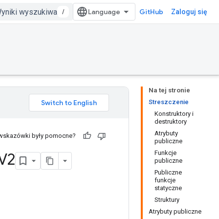
/
GitHub
Zaloguj się
Na tej stronie
Streszczenie
Konstruktory i
destruktory
Atrybuty
 wskazówki były pomocne?
publiczne
Funkcje
V2
publiczne
Publiczne
funkcje
statyczne
Struktury
Atrybuty publiczne