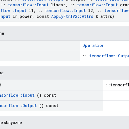
::
tensorflow
::
Input
linear
,
::
tensorflow
::
Input
gra
rflow
::
Input
l1
,
::
tensorflow
::
Input
l2
,
::
tensorflow
Input
lr
_
power
,
const
Apply
Ftrl
V2
::
Attrs
& attrs)
zne
Operation
::
tensorflow::Outp
ne
t
::tensorf
nsorflow
::
Input
() const
nsorflow
::
Output
() const
je statyczne