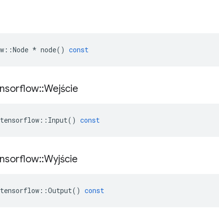
w
::
Node
*
node
()
const
nsorflow
::
Wejście
tensorflow
::
Input
()
const
nsorflow
::
Wyjście
tensorflow
::
Output
()
const