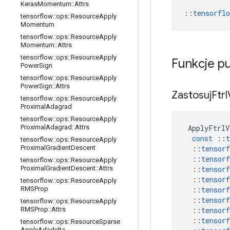
Keras
Momentum
::
Attrs
::
tensorfl
tensorflow
::
ops
::
Resource
Apply
Momentum
tensorflow
::
ops
::
Resource
Apply
Momentum
::
Attrs
tensorflow
::
ops
::
Resource
Apply
Funkcje p
Power
Sign
tensorflow
::
ops
::
Resource
Apply
Power
Sign
::
Attrs
Zastosuj
Ftrl
tensorflow
::
ops
::
Resource
Apply
Proximal
Adagrad
tensorflow
::
ops
::
Resource
Apply
ApplyFtrlV
Proximal
Adagrad
::
Attrs
const
::
t
tensorflow
::
ops
::
Resource
Apply
::
tensorf
Proximal
Gradient
Descent
::
tensorf
tensorflow
::
ops
::
Resource
Apply
::
tensorf
Proximal
Gradient
Descent
::
Attrs
::
tensorf
tensorflow
::
ops
::
Resource
Apply
::
tensorf
RMSProp
::
tensorf
tensorflow
::
ops
::
Resource
Apply
::
tensorf
RMSProp
::
Attrs
::
tensorf
tensorflow
::
ops
::
Resource
Sparse
Apply
Adadelta