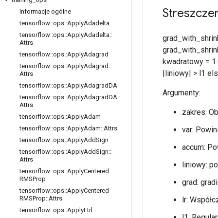
Streszcze
Informacje ogólne
tensorflow
::
ops
::
Apply
Adadelta
tensorflow
::
ops
::
Apply
Adadelta
::
grad_with_shrin
Attrs
grad_with_shrin
tensorflow
::
ops
::
Apply
Adagrad
kwadratowy = 1.0
tensorflow
::
ops
::
Apply
Adagrad
::
|liniowy| > l1 
Attrs
tensorflow
::
ops
::
Apply
Adagrad
DA
Argumenty:
tensorflow
::
ops
::
Apply
Adagrad
DA
::
Attrs
zakres: O
tensorflow
::
ops
::
Apply
Adam
tensorflow
::
ops
::
Apply
Adam
::
Attrs
var: Powin
tensorflow
::
ops
::
Apply
Add
Sign
accum: Pow
tensorflow
::
ops
::
Apply
Add
Sign
::
Attrs
liniowy: p
tensorflow
::
ops
::
Apply
Centered
RMSProp
grad: gradi
tensorflow
::
ops
::
Apply
Centered
RMSProp
::
Attrs
lr: Współc
tensorflow
::
ops
::
Apply
Ftrl
l1: Regula