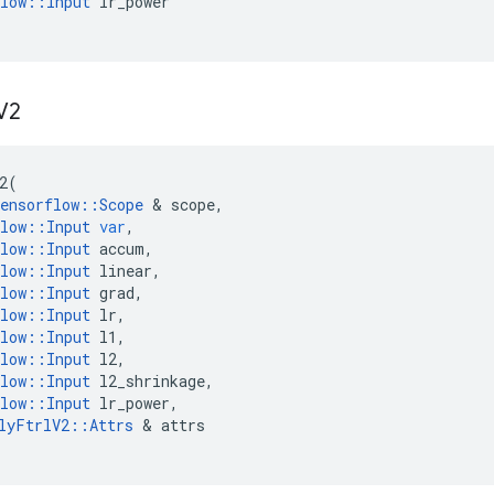
low
::
Input
lr_power
V2
2
(
ensorflow
::
Scope
&
scope
,
low
::
Input
var
,
low
::
Input
accum
,
low
::
Input
linear
,
low
::
Input
grad
,
low
::
Input
lr
,
low
::
Input
l1
,
low
::
Input
l2
,
low
::
Input
l2_shrinkage
,
low
::
Input
lr_power
,
lyFtrlV2
::
Attrs
&
attrs