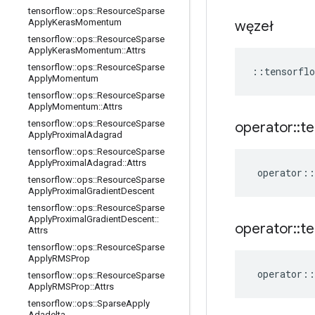
tensorflow
::
ops
::
Resource
Sparse
Apply
Keras
Momentum
węzeł
tensorflow
::
ops
::
Resource
Sparse
Apply
Keras
Momentum
::
Attrs
tensorflow
::
ops
::
Resource
Sparse
::
tensorflo
Apply
Momentum
tensorflow
::
ops
::
Resource
Sparse
Apply
Momentum
::
Attrs
tensorflow
::
ops
::
Resource
Sparse
operator
::
te
Apply
Proximal
Adagrad
tensorflow
::
ops
::
Resource
Sparse
Apply
Proximal
Adagrad
::
Attrs
operator
::
tensorflow
::
ops
::
Resource
Sparse
Apply
Proximal
Gradient
Descent
tensorflow
::
ops
::
Resource
Sparse
Apply
Proximal
Gradient
Descent
::
operator
::
te
Attrs
tensorflow
::
ops
::
Resource
Sparse
Apply
RMSProp
operator
::
tensorflow
::
ops
::
Resource
Sparse
Apply
RMSProp
::
Attrs
tensorflow
::
ops
::
Sparse
Apply
Adadelta