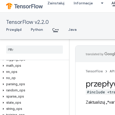
Zainstaluj
Informacje
A
C++
array_ops
TensorFlow v2.2.0
candidate_sampling_ops
control_flow_ops
Przegląd
Python
C++
Java
core
data
_
flow
_
ops
image
_
ops
io
_
ops
logging
_
ops
math
_
ops
TensorFlow
API
nn
_
ops
no
_
op
przepły
parsing
_
ops
random
_
ops
#include <tr
sparse
_
ops
Zaktualizuj „*v
state
_
ops
string
_
ops
training
_
ops