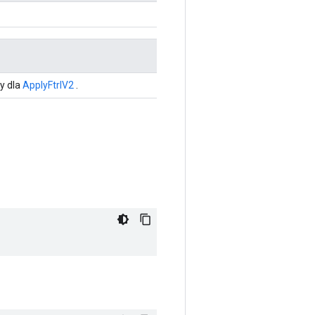
y dla
ApplyFtrlV2
.