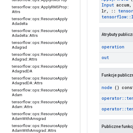
Input
accum
,
tensorflow
::
ops
::
Apply
RMSProp
::
lr
,
::
tenso
Attrs
tensorflow
::
tensorflow
::
ops
::
Resource
Apply
Adadelta
tensorflow
::
ops
::
Resource
Apply
Atrybuty public
Adadelta
::
Attrs
tensorflow
::
ops
::
Resource
Apply
operation
Adagrad
tensorflow
::
ops
::
Resource
Apply
out
Adagrad
::
Attrs
tensorflow
::
ops
::
Resource
Apply
Adagrad
DA
Funkcje publicz
tensorflow
::
ops
::
Resource
Apply
Adagrad
DA
::
Attrs
node
() cons
tensorflow
::
ops
::
Resource
Apply
Adam
operator
::
te
tensorflow
::
ops
::
Resource
Apply
Adam
::
Attrs
operator
::
te
tensorflow
::
ops
::
Resource
Apply
Adam
With
Amsgrad
tensorflow
::
ops
::
Resource
Apply
Publiczne funkc
Adam
With
Amsgrad
::
Attrs