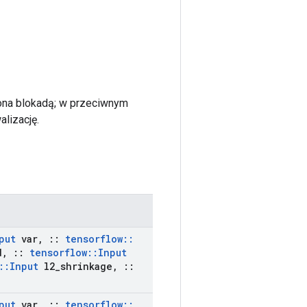
iona blokadą; w przeciwnym
lizację.
put
var
,
::
tensorflow
::
d
,
::
tensorflow
::
Input
::
Input
l2
_
shrinkage
,
::
put
var
,
::
tensorflow
::