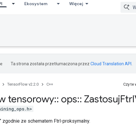
PI
Ekosystem
Więcej
Ta strona została przetłumaczona przez
Cloud Translation API
.
TensorFlow v2.2.0
C++
Czy te
w tensorowy
::
ops
::
Zastosuj
Ftrl
aining_ops.h>
ar” zgodnie ze schematem Ftrl-proksymalny.