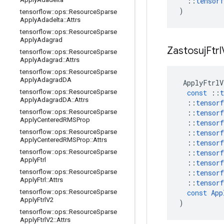
::
tensorf
)
tensorflow
::
ops
::
Resource
Sparse
Apply
Adadelta
::
Attrs
tensorflow
::
ops
::
Resource
Sparse
Apply
Adagrad
Zastosuj
Ftrl
tensorflow
::
ops
::
Resource
Sparse
Apply
Adagrad
::
Attrs
tensorflow
::
ops
::
Resource
Sparse
Apply
Adagrad
DA
ApplyFtrlV
const
::
t
tensorflow
::
ops
::
Resource
Sparse
Apply
Adagrad
DA
::
Attrs
::
tensorf
::
tensorf
tensorflow
::
ops
::
Resource
Sparse
Apply
Centered
RMSProp
::
tensorf
::
tensorf
tensorflow
::
ops
::
Resource
Sparse
Apply
Centered
RMSProp
::
Attrs
::
tensorf
::
tensorf
tensorflow
::
ops
::
Resource
Sparse
Apply
Ftrl
::
tensorf
::
tensorf
tensorflow
::
ops
::
Resource
Sparse
Apply
Ftrl
::
Attrs
::
tensorf
const
App
tensorflow
::
ops
::
Resource
Sparse
Apply
Ftrl
V2
)
tensorflow
::
ops
::
Resource
Sparse
Apply
Ftrl
V2
::
Attrs