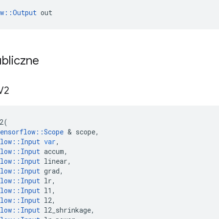
ow::Output
 out
ubliczne
V2
2
(
ensorflow
::
Scope
&
scope
,
low
::
Input
var
,
low
::
Input
accum
,
low
::
Input
linear
,
low
::
Input
grad
,
low
::
Input
lr
,
low
::
Input
l1
,
low
::
Input
l2
,
low
::
Input
l2_shrinkage
,