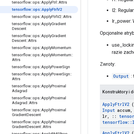
tensorflow
::
ops
::
Apply
Ftrl
::
Attrs
tensorflow
::
ops
::
Apply
Ftrl
V2
l2: Regula
tensorflow
::
ops
::
Apply
Ftrl
V2
::
Attrs
lr_power: 
tensorflow
::
ops
::
Apply
Gradient
Descent
Opcjonalne atry
tensorflow
::
ops
::
Apply
Gradient
Descent
::
Attrs
use_lockin
tensorflow
::
ops
::
Apply
Momentum
razie zach
tensorflow
::
ops
::
Apply
Momentum
::
Attrs
Zwroty:
tensorflow
::
ops
::
Apply
Power
Sign
tensorflow
::
ops
::
Apply
Power
Sign
::
Output
: 
Attrs
tensorflow
::
ops
::
Apply
Proximal
Adagrad
Konstruktory i d
tensorflow
::
ops
::
Apply
Proximal
Adagrad
::
Attrs
Apply
Ftrl
V2
(
Input
accum
,
tensorflow
::
ops
::
Apply
Proximal
Gradient
Descent
lr
,
::
tenso
tensorflow
::
tensorflow
::
ops
::
Apply
Proximal
Gradient
Descent
::
Attrs
Apply
Ftrl
V2
(
tensorflow
::
ops
::
Apply
RMSProp