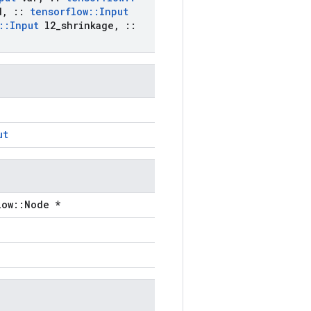
d
,
::
tensorflow
::
Input
::
Input
l2
_
shrinkage
,
::
ut
low::Node *