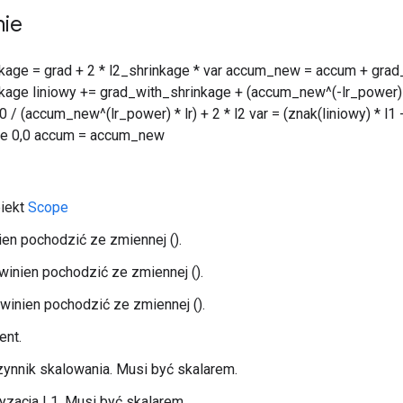
nie
kage = grad + 2 * l2_shrinkage * var accum_new = accum + grad
kage liniowy += grad_with_shrinkage + (accum_new^(-lr_power) - 
 / (accum_new^(lr_power) * lr) + 2 * l2 var = (znak(liniowy) * l1 
else 0,0 accum = accum_new
biekt
Scope
ien pochodzić ze zmiennej ().
inien pochodzić ze zmiennej ().
owinien pochodzić ze zmiennej ().
ent.
zynnik skalowania. Musi być skalarem.
ryzacja L1. Musi być skalarem.