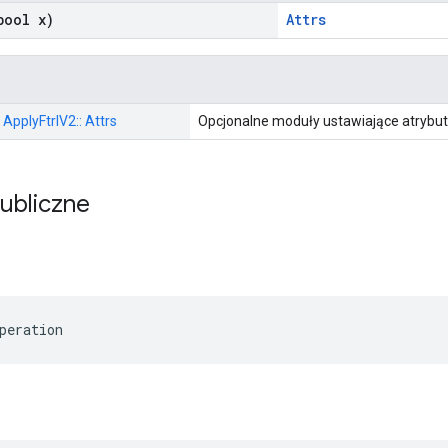
ool x)
Attrs
 ApplyFtrlV2:: Attrs
Opcjonalne moduły ustawiające atrybut
publiczne
peration
z