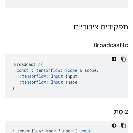
תפקידים ציבוריים
Broadcast
To
BroadcastTo
(
const
::
tensorflow
::
Scope
&
scope
,
::
tensorflow
::
Input
input
,
::
tensorflow
::
Input
shape
)
צוֹמֶת
::
tensorflow
::
Node
*
node
()
const