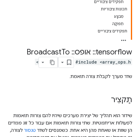
תפקידים ציבוריים
תכונות ציבוריות
מִבצָע
תְפוּקָה
תפקידים ציבוריים
tensorflow
::
אופס
::
Broadcast
To
#include <array_ops.h>
שדר מערך לקבלת צורה תואמת.
תַקצִיר
שידור הוא תהליך של יצירת מערכים שיהיו להם צורות תואמות
לפעולות אריתמטיות. שתי צורות תואמות אם עבור כל זוג ממדים
הן שוות או שאחת מהן היא אחת. כשמנסים לשדר
טנסור
לצורה,