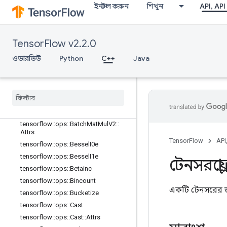
tensorflow::ops::ArgMin
ইনস্টল করুন
শিখুন
API, API
tensorflow::ops::ArgMin::Attrs
tensorflow::ops::Asin
tensorflow::ops::Asinh
TensorFlow v2.2.0
tensorflow::ops::Atan
ওভারভিউ
Python
C++
Java
tensorflow::ops::Atan2
tensorflow
::
ops
::
Atanh
tensorflow
::
ops
::
Batch
Mat
Mul
tensorflow
::
ops
::
Batch
Mat
Mul
::
Attrs
tensorflow
::
ops
::
Batch
Mat
Mul
V2
tensorflow
::
ops
::
Batch
Mat
Mul
V2
::
Attrs
TensorFlow
API
tensorflow
::
ops
::
Bessel
I0e
tensorflow
::
ops
::
Bessel
I1e
টেনসরফ্লো
tensorflow
::
ops
::
Betainc
tensorflow
::
ops
::
Bincount
একটি টেনসরের 
tensorflow
::
ops
::
Bucketize
tensorflow
::
ops
::
Cast
tensorflow
::
ops
::
Cast
::
Attrs