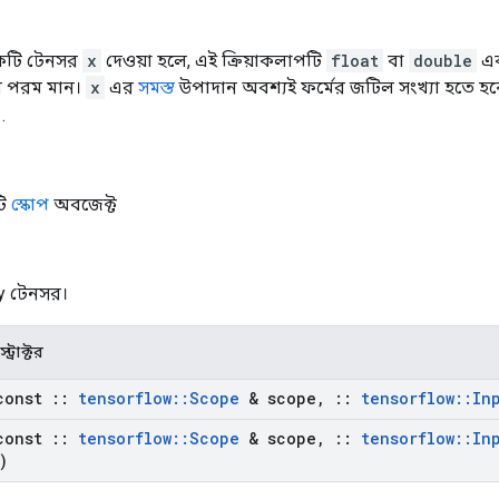
একটি টেনসর
x
দেওয়া হলে, এই ক্রিয়াকলাপটি
float
বা
double
এক
ের পরম মান।
x
এর
সমস্ত
উপাদান অবশ্যই ফর্মের জটিল সংখ্যা হতে হ
.
টি
স্কোপ
অবজেক্ট
 y টেনসর।
ট্রাক্টর
const
::
tensorflow
::
Scope
& scope
,
::
tensorflow
::
In
const
::
tensorflow
::
Scope
& scope
,
::
tensorflow
::
In
)