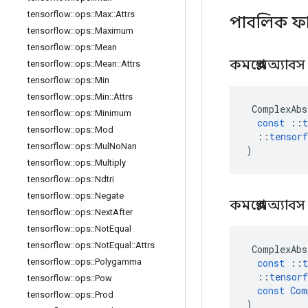
tensorflow
::
ops
::
Max
::
Attrs
পাবলিক ফ
tensorflow
::
ops
::
Maximum
tensorflow
::
ops
::
Mean
কমপ্লেক্সঅ্যাব
tensorflow
::
ops
::
Mean
::
Attrs
tensorflow
::
ops
::
Min
tensorflow
::
ops
::
Min
::
Attrs
ComplexAbs
tensorflow
::
ops
::
Minimum
const
::
t
tensorflow
::
ops
::
Mod
::
tensorf
tensorflow
::
ops
::
Mul
No
Nan
)
tensorflow
::
ops
::
Multiply
tensorflow
::
ops
::
Ndtri
tensorflow
::
ops
::
Negate
কমপ্লেক্সঅ্যাব
tensorflow
::
ops
::
Next
After
tensorflow
::
ops
::
Not
Equal
tensorflow
::
ops
::
Not
Equal
::
Attrs
ComplexAbs
const
::
t
tensorflow
::
ops
::
Polygamma
::
tensorf
tensorflow
::
ops
::
Pow
const
Com
tensorflow
::
ops
::
Prod
)