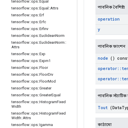
tensorflow
::
ops
::
Equal
পাবলিক বৈশিষ্ট্য
tensorflow
::
ops
::
Equal
::
Attrs
tensorflow
::
ops
::
Erf
operation
tensorflow
::
ops
::
Erfc
y
tensorflow
::
ops
::
Erfinv
tensorflow
::
ops
::
Euclidean
Norm
tensorflow
::
ops
::
Euclidean
Norm
::
পাবলিক ফাংশন
Attrs
tensorflow
::
ops
::
Exp
node
() cons
tensorflow
::
ops
::
Expm1
tensorflow
::
ops
::
Floor
operator
::
te
tensorflow
::
ops
::
Floor
Div
operator
::
te
tensorflow
::
ops
::
Floor
Mod
tensorflow
::
ops
::
Greater
tensorflow
::
ops
::
Greater
Equal
পাবলিক স্ট্যাটি
tensorflow
::
ops
::
Histogram
Fixed
Width
Tout
(Data
Ty
tensorflow
::
ops
::
Histogram
Fixed
Width
::
Attrs
কাঠামো
tensorflow
::
ops
::
Igamma