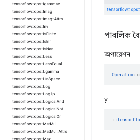
tensorflow
::
ops
::
Igammac
tensorflow:: ops
tensorflow
::
ops
::
Imag
tensorflow
::
ops
::
Imag
::
Attrs
tensorflow
::
ops
::
Inv
পাবলিক বৈশ
tensorflow
::
ops
::
Is
Finite
tensorflow
::
ops
::
Is
Inf
tensorflow
::
ops
::
Is
Nan
অপারেশন
tensorflow
::
ops
::
Less
tensorflow
::
ops
::
Less
Equal
tensorflow
::
ops
::
Lgamma
Operation
 o
tensorflow
::
ops
::
Lin
Space
tensorflow
::
ops
::
Log
tensorflow
::
ops
::
Log1p
y
tensorflow
::
ops
::
Logical
And
tensorflow
::
ops
::
Logical
Not
tensorflow
::
ops
::
Logical
Or
::
tensorfl
tensorflow
::
ops
::
Mat
Mul
tensorflow
::
ops
::
Mat
Mul
::
Attrs
tensorflow
::
ops
::
Max