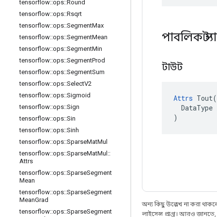
tensorflow
::
ops
::
Round
tensorflow
::
ops
::
Rsqrt
tensorflow
::
ops
::
Segment
Max
পাবলিক স্ট
tensorflow
::
ops
::
Segment
Mean
tensorflow
::
ops
::
Segment
Min
tensorflow
::
ops
::
Segment
Prod
টাউট
tensorflow
::
ops
::
Segment
Sum
tensorflow
::
ops
::
Select
V2
tensorflow
::
ops
::
Sigmoid
Attrs
 Tout(

  DataType x
tensorflow
::
ops
::
Sign
)
tensorflow
::
ops
::
Sin
tensorflow
::
ops
::
Sinh
tensorflow
::
ops
::
Sparse
Mat
Mul
tensorflow
::
ops
::
Sparse
Mat
Mul
::
Attrs
tensorflow
::
ops
::
Sparse
Segment
Mean
tensorflow
::
ops
::
Sparse
Segment
Mean
Grad
অন্য কিছু উল্লেখ না করা থাকলে,
tensorflow
::
ops
::
Sparse
Segment
লাইসেন্স প্রাপ্ত। আরও জানতে