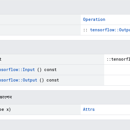
Operation
::
tensorflow::Outp
t
::tensorf
nsorflow
::
Input
() const
nsorflow
::
Output
() const
ক ফাংশন
pe x)
Attrs