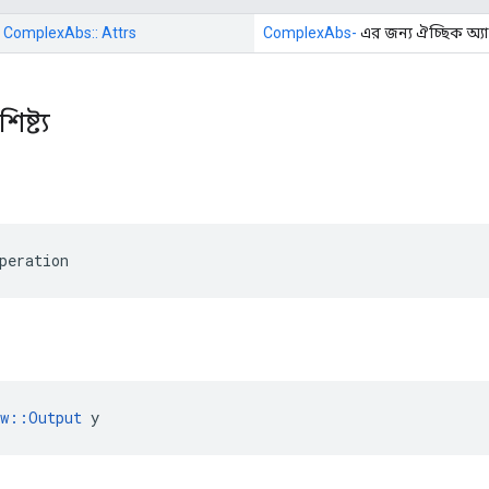
:: ComplexAbs:: Attrs
ComplexAbs-
এর জন্য ঐচ্ছিক অ্যা
িষ্ট্য
peration
ow::Output
 y