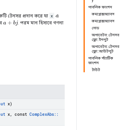
y
পাবলিক ফাংশন
কমপ্লেক্সঅ্যাবস
টি টেনসর প্রদান করে যা
x
এ
কমপ্লেক্সঅ্যাবস
বে
. পরম মান হিসাবে গণনা
a
+
b
j
নোড
অপারেটর::টেনসর
ফ্লো::ইনপুট
অপারেটর::টেনসর
ফ্লো::আউটপুট
পাবলিক স্ট্যাটিক
ফাংশন
টাউট
put
x)
put
x
,
const
Complex
Abs
::