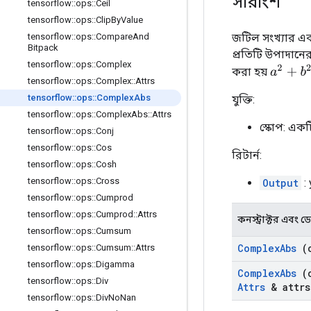
সারাংশ
tensorflow
::
ops
::
Ceil
tensorflow
::
ops
::
Clip
By
Value
জটিল সংখ্যার 
tensorflow
::
ops
::
Compare
And
Bitpack
প্রতিটি উপাদান
tensorflow
::
ops
::
Complex
a
2
+
b
2
করা হয়
tensorflow
::
ops
::
Complex
::
Attrs
tensorflow
::
ops
::
Complex
Abs
যুক্তি:
tensorflow
::
ops
::
Complex
Abs
::
Attrs
স্কোপ: এক
tensorflow
::
ops
::
Conj
tensorflow
::
ops
::
Cos
রিটার্ন:
tensorflow
::
ops
::
Cosh
tensorflow
::
ops
::
Cross
Output
:
tensorflow
::
ops
::
Cumprod
tensorflow
::
ops
::
Cumprod
::
Attrs
কনস্ট্রাক্টর এবং ডেস্
tensorflow
::
ops
::
Cumsum
Complex
Abs
(
tensorflow
::
ops
::
Cumsum
::
Attrs
tensorflow
::
ops
::
Digamma
Complex
Abs
(
tensorflow
::
ops
::
Div
Attrs
& attrs
tensorflow
::
ops
::
Div
No
Nan