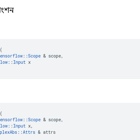
াংশন
স
(
ensorflow
::
Scope
&
scope
,
low
::
Input
x
স
(
ensorflow
::
Scope
&
scope
,
low
::
Input
x
,
plexAbs
::
Attrs
&
attrs