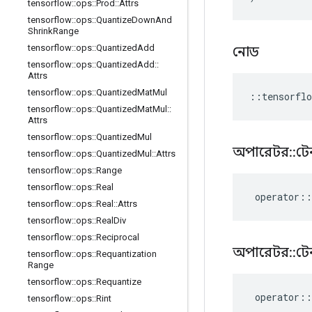
tensorflow
::
ops
::
Prod
::
Attrs
tensorflow
::
ops
::
Quantize
Down
And
Shrink
Range
tensorflow
::
ops
::
Quantized
Add
নোড
tensorflow
::
ops
::
Quantized
Add
::
Attrs
tensorflow
::
ops
::
Quantized
Mat
Mul
::
tensorflo
tensorflow
::
ops
::
Quantized
Mat
Mul
::
Attrs
tensorflow
::
ops
::
Quantized
Mul
অপারেটর
::
টে
tensorflow
::
ops
::
Quantized
Mul
::
Attrs
tensorflow
::
ops
::
Range
tensorflow
::
ops
::
Real
operator
::
tensorflow
::
ops
::
Real
::
Attrs
tensorflow
::
ops
::
Real
Div
tensorflow
::
ops
::
Reciprocal
অপারেটর
::
টে
tensorflow
::
ops
::
Requantization
Range
tensorflow
::
ops
::
Requantize
operator
::
tensorflow
::
ops
::
Rint