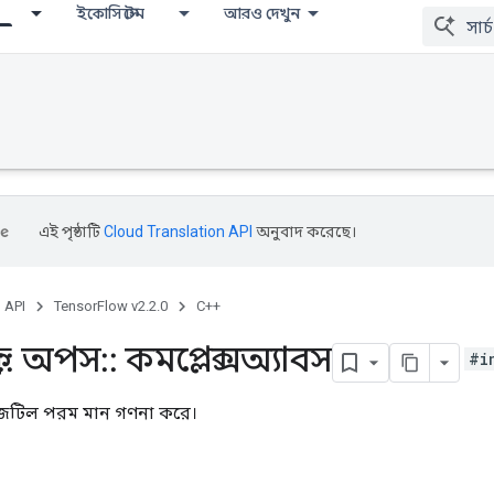
ইকোসিস্টেম
আরও দেখুন
এই পৃষ্ঠাটি
Cloud Translation API
অনুবাদ করেছে।
, API
TensorFlow v2.2.0
C++
::
অপস
::
কমপ্লেক্সঅ্যাবস
#i
জটিল পরম মান গণনা করে।