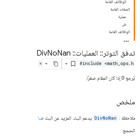
الوظائف العامة
الصفات العامة
عملية
ض
الوظائف العامة
تدفق التوتر
::
العمليات
::
Div
Nan
No
#include <math_ops.h>
يُرجع 0 إذا كان المقام صفرًا.
ملخص
ملاحظة
:
DivNoNan
يدعم البث. المزيد عن البث
هنا
الحجج: