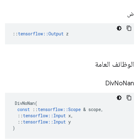
ض
::
tensorflow::Output
 z
الوظائف العامة
Div
No
Nan
DivNoNan
(
const
::
tensorflow
::
Scope
&
scope
,
::
tensorflow
::
Input
x
,
::
tensorflow
::
Input
y
)