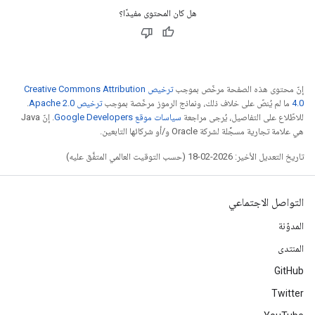
هل كان المحتوى مفيدًا؟
إنّ محتوى هذه الصفحة مرخّص بموجب
ترخيص Creative Commons Attribution
4.0‏
ما لم يُنصّ على خلاف ذلك، ونماذج الرموز مرخّصة بموجب
ترخيص Apache 2.0‏
.
للاطّلاع على التفاصيل، يُرجى مراجعة
سياسات موقع Google Developers‏
. إنّ Java
هي علامة تجارية مسجَّلة لشركة Oracle و/أو شركائها التابعين.
تاريخ التعديل الأخير: 2026-02-18 (حسب التوقيت العالمي المتفَّق عليه)
التواصل الاجتماعي
المدوّنة
المنتدى
GitHub
Twitter