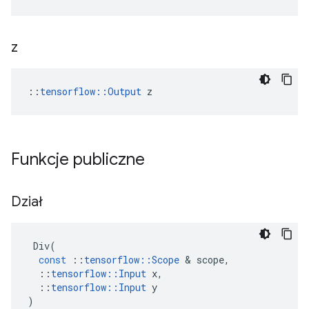
z
::
tensorflow::Output
 z
Funkcje publiczne
Dział
Div
(
const
::
tensorflow
::
Scope
&
scope
,
::
tensorflow
::
Input
x
,
::
tensorflow
::
Input
y
)