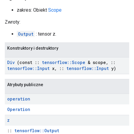
zakres: Obiekt
Scope
Zwroty:
Output
: tensor z.
Konstruktory i destruktory
Div
(const
::
tensorflow
::
Scope
& scope
,
::
tensorflow
::
Input
x
,
::
tensorflow
::
Input
y)
Atrybuty publiczne
operation
Operation
z
::
tensorflow::Output