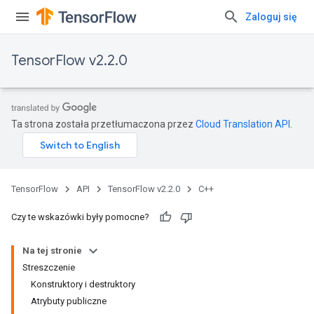
Zaloguj się
TensorFlow v2.2.0
Ta strona została przetłumaczona przez
Cloud Translation API
.
TensorFlow
API
TensorFlow v2.2.0
C++
Czy te wskazówki były pomocne?
Na tej stronie
Streszczenie
Konstruktory i destruktory
Atrybuty publiczne