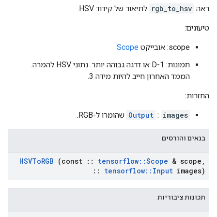
ראה
rgb_to_hsv
לתיאור של קידוד HSV.
טיעונים:
scope: אובייקט
Scope
תמונות: 1-D או דרגה גבוהה יותר. נתוני HSV להמרה.
הממד האחרון חייב להיות מידה 3.
החזרות:
images
:
Output
שהומרו ל-RGB.
בנאים והורסים
HSVTo
RGB
(const
::
tensorflow
::
Scope
& scope
,
::
tensorflow
::
Input
images)
תכונות ציבוריות