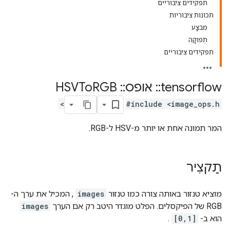
תפקידים ציבוריים
תכונות ציבוריות
מִבצָע
תְפוּקָה
תפקידים ציבוריים
tensorflow
::
אופס
::
HSVTo
RGB
#include <image_ops.h>
המר תמונה אחת או יותר מ-HSV ל-RGB.
תַקצִיר
מוציא טנזור באותה צורה כמו טנזור
images
, המכיל את ערך ה-
RGB של הפיקסלים. הפלט מוגדר היטב רק אם הערך
images
הוא ב-
[0,1]
.