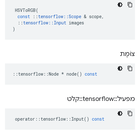
HSVToRGB
(
const
::
tensorflow
::
Scope
&
scope
,
::
tensorflow
::
Input
images
)
צוֹמֶת
::
tensorflow
::
Node
*
node
()
const
מפעיל
::
tensorflow
::
קלט
operator
::
tensorflow
::
Input
()
const