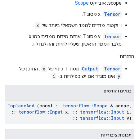
scope: אובייקט
Scope
Tensor
x:
מסוג T.
i: וקטור. מדדים לממד השמאלי ביותר של
x
.
Tensor
v:
מסוג T. אותם מידות ממדים כמו x
מלבד הממד הראשון, שעליו להיות זהה לגודל i.
החזרות:
Tensor
:
Output
מסוג T. כינוי של
x
. התוכן של
y
אינו מוגדר אם יש כפילויות ב-
i
.
בנאים והורסים
Inplace
Add
(const
::
tensorflow
::
Scope
& scope
,
::
tensorflow
::
Input
x
,
::
tensorflow
::
Input
i
,
::
tensorflow
::
Input
v)
תכונות ציבוריות