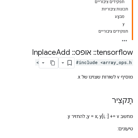
תפקידים ציבוריים
תכונות ציבוריות
מִבצָע
y
תפקידים ציבוריים
tensorflow
::
אופס
::
Inplace
Add
#include <array_ops.h>
מוסיף v לשורות שצוינו של x.
תַקצִיר
מחשב y = x; y[i, :] += v; להחזיר y.
טיעונים: