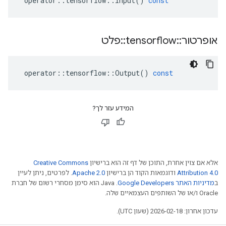
operator
::
tensorflow
::
Input
()
const
אופרטור
::
tensorflow
::
פלט
operator
::
tensorflow
::
Output
()
const
המידע עזר לך?
אלא אם צוין אחרת, התוכן של דף זה הוא ברישיון
Creative Commons
Attribution 4.0
ודוגמאות הקוד הן ברישיון
Apache 2.0
. לפרטים, ניתן לעיין
ב
מדיניות האתר Google Developers‏
.‏ Java הוא סימן מסחרי רשום של חברת
Oracle ו/או של השותפים העצמאיים שלה.
עדכון אחרון: 2026-02-18 (שעון UTC).