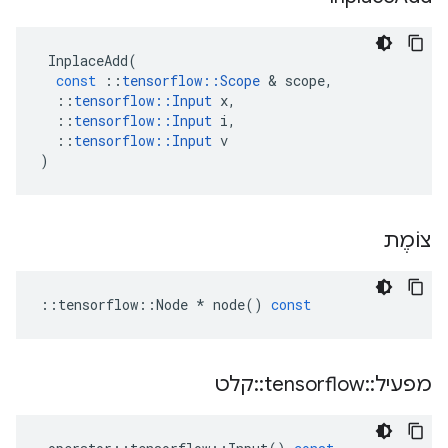
InplaceAdd
(
const
::
tensorflow
::
Scope
&
scope
,
::
tensorflow
::
Input
x
,
::
tensorflow
::
Input
i
,
::
tensorflow
::
Input
v
)
צוֹמֶת
::
tensorflow
::
Node
*
node
()
const
מפעיל
::
tensorflow
::
קלט