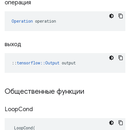
операция
Operation
 operation
выход
::
tensorflow::Output
 output
Общественные функции
Loop
Cond
LoopCond
(