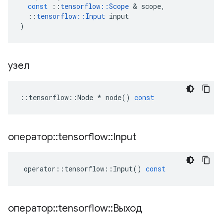
const
::
tensorflow
::
Scope
&
scope
,
::
tensorflow
::
Input
input
)
узел
::
tensorflow
::
Node
*
node
()
const
оператор
::
tensorflow
::
Input
operator
::
tensorflow
::
Input
()
const
оператор
::
tensorflow
::
Выход