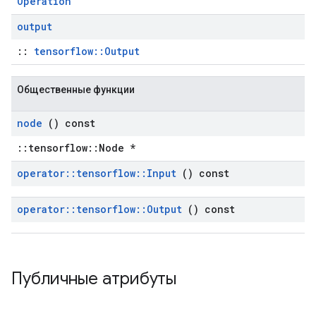
Operation
output
::
tensorflow::Output
Общественные функции
node
() const
::tensorflow::Node *
operator
::
tensorflow
::
Input
() const
operator
::
tensorflow
::
Output
() const
Публичные атрибуты