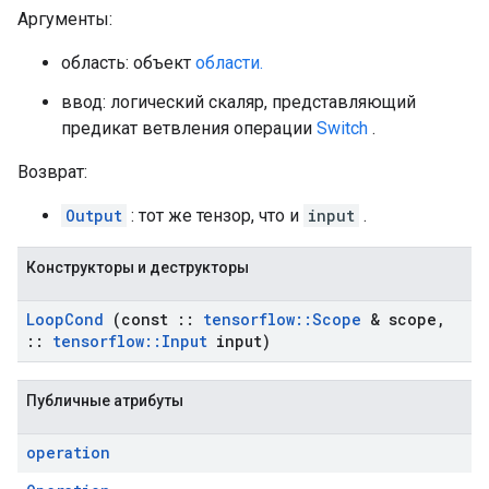
Аргументы:
область: объект
области.
ввод: логический скаляр, представляющий
предикат ветвления операции
Switch
.
Возврат:
Output
: тот же тензор, что и
input
.
Конструкторы и деструкторы
Loop
Cond
(const
::
tensorflow
::
Scope
& scope
,
::
tensorflow
::
Input
input)
Публичные атрибуты
operation