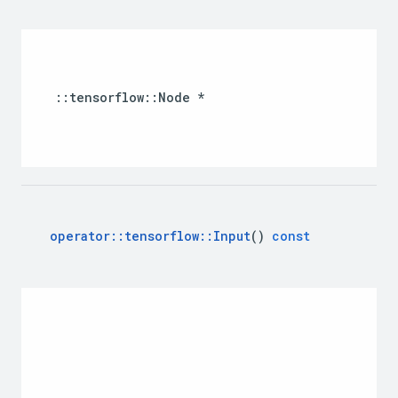
::
tensorflow
::
Node
*
operator
::
tensorflow
::
Input
()
const