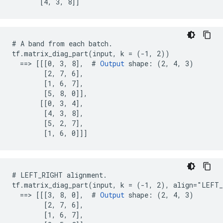
       [4, 3, 8]]
# A band from each batch.

tf.matrix_diag_part(input, k = (-1, 2))

  ==> [[[0, 3, 8],  # 
Output
 shape: (2, 4, 3)

        [2, 7, 6],

        [1, 6, 7],

        [5, 8, 0]],

       [[0, 3, 4],

        [4, 3, 8],

        [5, 2, 7],

        [1, 6, 0]]]
# LEFT_RIGHT alignment.

tf.matrix_diag_part(input, k = (-1, 2), align="LEFT_
  ==> [[[3, 8, 0],  # 
Output
 shape: (2, 4, 3)

        [2, 7, 6],

        [1, 6, 7],
