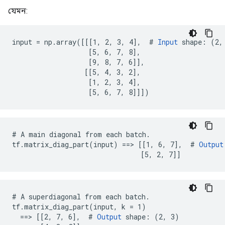
যেমন:
input = np.array([[[1, 2, 3, 4],  # 
Input
 shape: (2, 
                   [5, 6, 7, 8],

                   [9, 8, 7, 6]],

                  [[5, 4, 3, 2],

                   [1, 2, 3, 4],

                   [5, 6, 7, 8]]])
# A main diagonal from each batch.

tf.matrix_diag_part(input) ==> [[1, 6, 7],  # 
Output
                                [5, 2, 7]]
# A superdiagonal from each batch.

tf.matrix_diag_part(input, k = 1)

  ==> [[2, 7, 6],  # 
Output
 shape: (2, 3)
