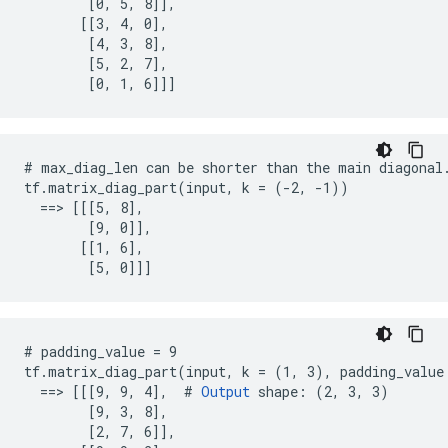
        [0, 5, 8]],

       [[3, 4, 0],

        [4, 3, 8],

        [5, 2, 7],

        [0, 1, 6]]]
# max_diag_len can be shorter than the main diagonal.
tf.matrix_diag_part(input, k = (-2, -1))

  ==> [[[5, 8],

        [9, 0]],

       [[1, 6],

        [5, 0]]]
# padding_value = 9

tf.matrix_diag_part(input, k = (1, 3), padding_value 
  ==> [[[9, 9, 4],  # 
Output
 shape: (2, 3, 3)

        [9, 3, 8],

        [2, 7, 6]],
