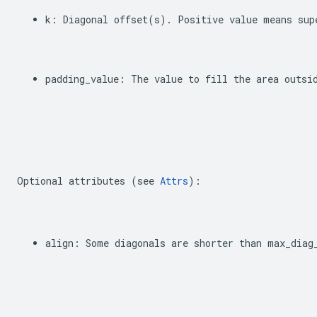
k
:
Diagonal
offset
(
s
)
.
Positive
value
means
sup
padding_value
:
The
value
to
fill
the
area
outsi
Optional
attributes
(
see
Attrs
):
align
:
Some
diagonals
are
shorter
than
max_diag