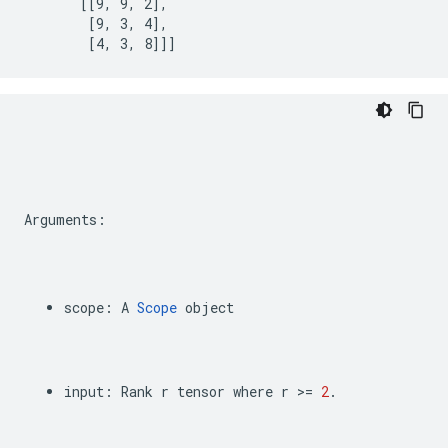
       [[9, 9, 2],

        [9, 3, 4],

        [4, 3, 8]]]
Arguments
:
scope
:
A
Scope
object
input
:
Rank
r
tensor
where
r
>=
2
.