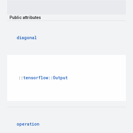
Public
attributes
diagonal
::
tensorflow
::
Output
operation