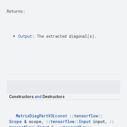
Returns
:
Output
:
The
extracted
diagonal
(
s
)
.
Constructors
and
Destructors
Matrix
Diag
Part
V3
(
const
::
tensorflow
::
Scope
&
scope
,
::
tensorflow
::
Input
input
,
::