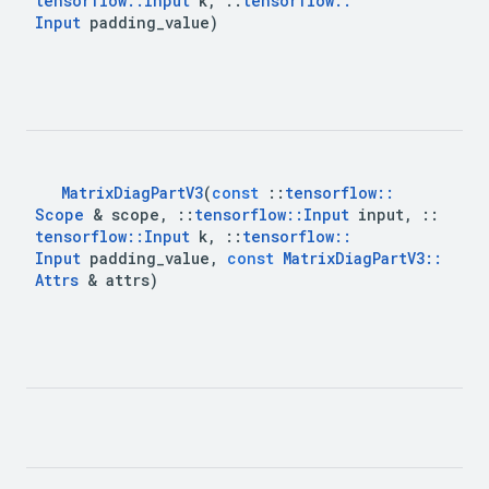
tensorflow
::
Input
k
,
::
tensorflow
::
Input
padding
_
value
)
Matrix
Diag
Part
V3
(
const
::
tensorflow
::
Scope
&
scope
,
::
tensorflow
::
Input
input
,
::
tensorflow
::
Input
k
,
::
tensorflow
::
Input
padding
_
value
,
const
Matrix
Diag
Part
V3
::
Attrs
&
attrs
)