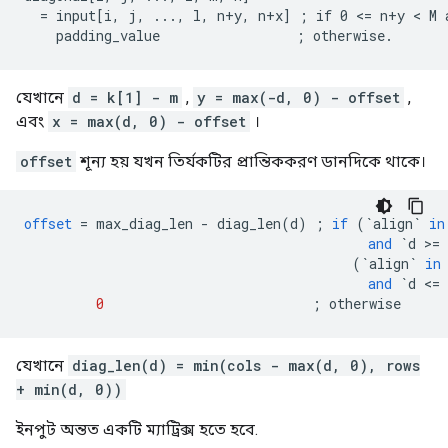
  = input[i, j, ..., l, n+y, n+x] ; if 0 <= n+y < M a
    padding_value                 ; otherwise.
যেখানে
d = k[1] - m
,
y = max(-d, 0) - offset
,
এবং
x = max(d, 0) - offset
।
offset
শূন্য হয় যখন তির্যকটির প্রান্তিককরণ ডানদিকে থাকে।
offset
=
max_diag_len
-
diag_len
(
d
)
;
if
(
`align`
in
and
`d >= 
(
`align`
in
and
`d <= 
0
;
otherwise
যেখানে
diag_len(d) = min(cols - max(d, 0), rows
+ min(d, 0))
ইনপুট অন্তত একটি ম্যাট্রিক্স হতে হবে.