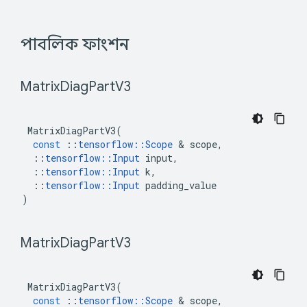
 পাবলিক ফাংশন 
 Matrix
Diag
Part
V3 
MatrixDiagPartV3
(
const
::
tensorflow
::
Scope
&
scope
,
::
tensorflow
::
Input
input
,
::
tensorflow
::
Input
k
,
::
tensorflow
::
Input
padding_value
)
 Matrix
Diag
Part
V3 
MatrixDiagPartV3
(
const
::
tensorflow
::
Scope
&
scope
,