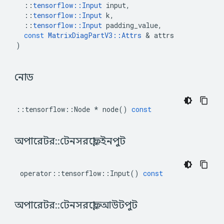
::
tensorflow
::
Input
input
,
::
tensorflow
::
Input
k
,
::
tensorflow
::
Input
padding_value
,
const
MatrixDiagPartV3
::
Attrs
&
attrs
)
 নোড 
::
tensorflow
::
Node
*
node
()
const
 অপারেটর
::
টেনসরফ্লো
::
ইনপুট 
operator
::
tensorflow
::
Input
()
const
 অপারেটর
::
টেনসরফ্লো
::
আউটপুট 