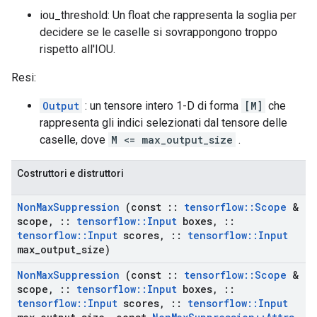
iou_threshold: Un float che rappresenta la soglia per
decidere se le caselle si sovrappongono troppo
rispetto all'IOU.
Resi:
Output
: un tensore intero 1-D di forma
[M]
che
rappresenta gli indici selezionati dal tensore delle
caselle, dove
M <= max_output_size
.
Costruttori e distruttori
Non
Max
Suppression
(const
::
tensorflow
::
Scope
&
scope
,
::
tensorflow
::
Input
boxes
,
::
tensorflow
::
Input
scores
,
::
tensorflow
::
Input
max
_
output
_
size)
Non
Max
Suppression
(const
::
tensorflow
::
Scope
&
scope
,
::
tensorflow
::
Input
boxes
,
::
tensorflow
::
Input
scores
,
::
tensorflow
::
Input