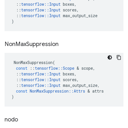
::
tensorflow
::
Input
boxes
,
::
tensorflow
::
Input
scores
,
::
tensorflow
::
Input
max_output_size
)
Non
Max
Suppression
NonMaxSuppression
(
const
::
tensorflow
::
Scope
&
scope
,
::
tensorflow
::
Input
boxes
,
::
tensorflow
::
Input
scores
,
::
tensorflow
::
Input
max_output_size
,
const
NonMaxSuppression
::
Attrs
&
attrs
)
nodo