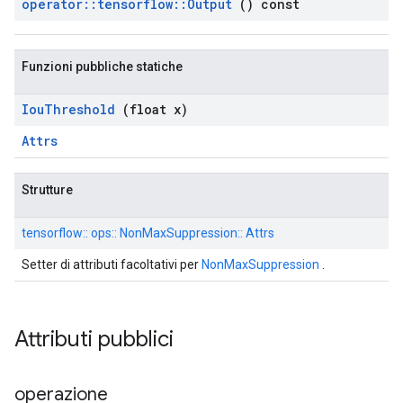
operator
::
tensorflow
::
Output
() const
Funzioni pubbliche statiche
Iou
Threshold
(float x)
Attrs
Strutture
tensorflow:: ops:: NonMaxSuppression:: Attrs
Setter di attributi facoltativi per
NonMaxSuppression
.
Attributi pubblici
operazione