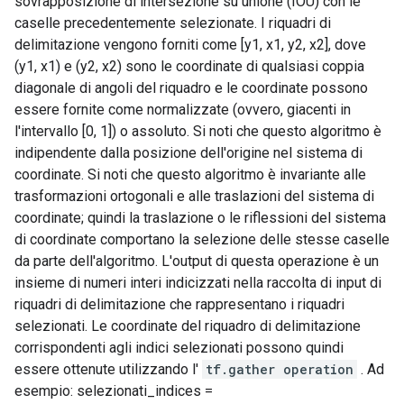
sovrapposizione di intersezione su unione (IOU) con le
caselle precedentemente selezionate. I riquadri di
delimitazione vengono forniti come [y1, x1, y2, x2], dove
(y1, x1) e (y2, x2) sono le coordinate di qualsiasi coppia
diagonale di angoli del riquadro e le coordinate possono
essere fornite come normalizzate (ovvero, giacenti in
l'intervallo [0, 1]) o assoluto. Si noti che questo algoritmo è
indipendente dalla posizione dell'origine nel sistema di
coordinate. Si noti che questo algoritmo è invariante alle
trasformazioni ortogonali e alle traslazioni del sistema di
coordinate; quindi la traslazione o le riflessioni del sistema
di coordinate comportano la selezione delle stesse caselle
da parte dell'algoritmo. L'output di questa operazione è un
insieme di numeri interi indicizzati nella raccolta di input di
riquadri di delimitazione che rappresentano i riquadri
selezionati. Le coordinate del riquadro di delimitazione
corrispondenti agli indici selezionati possono quindi
essere ottenute utilizzando l'
tf.gather operation
. Ad
esempio: selezionati_indices =