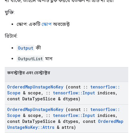
না থাকে, তাহলে অপটি ব্লক করবে যতক্ষণ না এটি না হয়।
যুক্তি:
স্কোপ: একটি
স্কোপ
অবজেক্ট
রিটার্ন:
Output
কী
OutputList
মান
কনস্ট্রাক্টর এবং ডেস্ট্রাক্টর
Ordered
Map
Unstage
No
Key
(const
::
tensorflow
::
Scope
& scope
,
::
tensorflow
::
Input
indices
,
const Data
Type
Slice & dtypes)
Ordered
Map
Unstage
No
Key
(const
::
tensorflow
::
Scope
& scope
,
::
tensorflow
::
Input
indices
,
const Data
Type
Slice & dtypes
,
const
Ordered
Map
Unstage
No
Key
::
Attrs
& attrs)