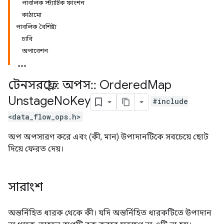
পাবলিক স্ট্যাটিক ফাংশন
কাঠামো
পাবলিক বৈশিষ্ট্য
চাবি
অপারেশন
টেনসরফ্লো
::
অপস
::
Ordered
Map
Unstage
No
Key
#include
<data_flow_ops.h>
অপ অপসারণ করে এবং (কী, মান) উপাদানটিকে সবচেয়ে ছোট
দিয়ে ফেরত দেয়।
সারাংশ
অন্তর্নিহিত ধারক থেকে কী। যদি অন্তর্নিহিত ধারকটিতে উপাদান