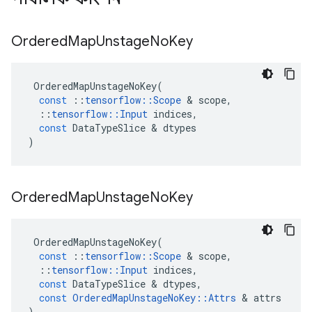
Ordered
Map
Unstage
No
Key
OrderedMapUnstageNoKey
(
const
::
tensorflow
::
Scope
&
scope
,
::
tensorflow
::
Input
indices
,
const
DataTypeSlice
&
dtypes
)
Ordered
Map
Unstage
No
Key
OrderedMapUnstageNoKey
(
const
::
tensorflow
::
Scope
&
scope
,
::
tensorflow
::
Input
indices
,
const
DataTypeSlice
&
dtypes
,
const
OrderedMapUnstageNoKey
::
Attrs
&
attrs
)