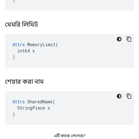
মেমরি লিমিট
Attrs
 MemoryLimit(

  int64 x

)
শেয়ার করা নাম
Attrs
 SharedName(

  StringPiece x

)
এটি কাজে লেগেছে?