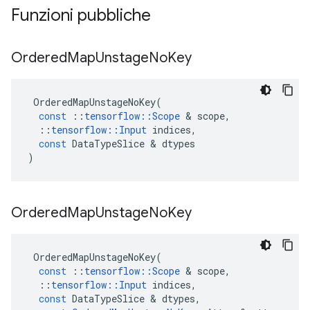
Funzioni pubbliche
Ordered
Map
Unstage
No
Key
OrderedMapUnstageNoKey
(
const
::
tensorflow
::
Scope
&
scope
,
::
tensorflow
::
Input
indices
,
const
DataTypeSlice
&
dtypes
)
Ordered
Map
Unstage
No
Key
OrderedMapUnstageNoKey
(
const
::
tensorflow
::
Scope
&
scope
,
::
tensorflow
::
Input
indices
,
const
DataTypeSlice
&
dtypes
,