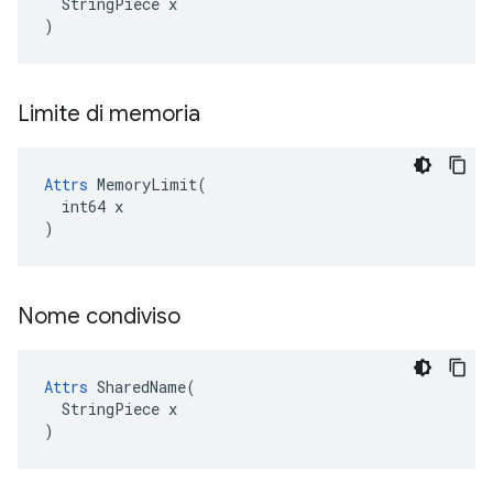
  StringPiece x

)
Limite di memoria
Attrs
 MemoryLimit(

  int64 x

)
Nome condiviso
Attrs
 SharedName(

  StringPiece x

)