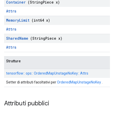
Container
(String
Piece x)
Attrs
Memory
Limit
(int64 x)
Attrs
Shared
Name
(String
Piece x)
Attrs
Strutture
tensorflow:: ops:: OrderedMapUnstageNoKey:: Attrs
Setter di attributi facoltativi per
OrderedMapUnstageNoKey
.
Attributi pubblici