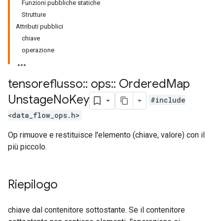
Funzioni pubbliche statiche
Strutture
Attributi pubblici
chiave
operazione
tensoreflusso
::
ops
::
Ordered
Map
Unstage
No
Key
#include
<data_flow_ops.h>
Op rimuove e restituisce l'elemento (chiave, valore) con il
più piccolo.
Riepilogo
chiave dal contenitore sottostante. Se il contenitore