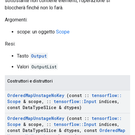
sottostante non contiene elementi, l'operazione si
bloccherà finché non lo farà.
Argomenti:
scope: un oggetto
Scope
Resi:
Tasto
Output
Valori
OutputList
Costruttori e distruttori
Ordered
Map
Unstage
No
Key
(const
::
tensorflow
::
Scope
& scope
,
::
tensorflow
::
Input
indices
,
const Data
Type
Slice & dtypes)
Ordered
Map
Unstage
No
Key
(const
::
tensorflow
::
Scope
& scope
,
::
tensorflow
::
Input
indices
,
const Data
Type
Slice & dtypes
,
const
Ordered
Map