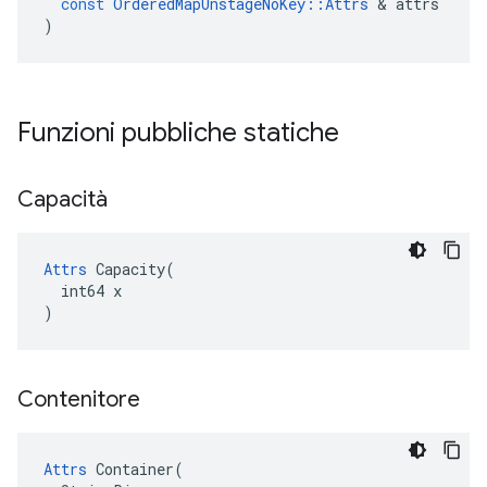
const
OrderedMapUnstageNoKey
::
Attrs
&
attrs
)
Funzioni pubbliche statiche
Capacità
Attrs
 Capacity(

  int64 x

)
Contenitore
Attrs
 Container(
