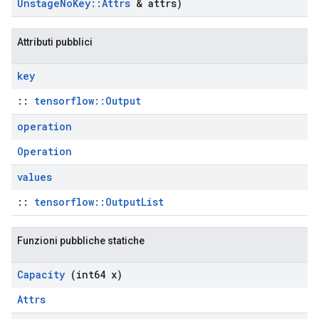
Unstage
No
Key
::
Attrs
& attrs)
Attributi pubblici
key
::
tensorflow::Output
operation
Operation
values
::
tensorflow::OutputList
Funzioni pubbliche statiche
Capacity
(int64 x)
Attrs