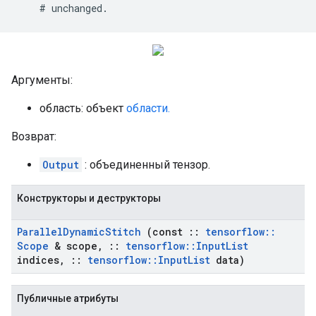
    # 
unchanged
.
Аргументы:
область: объект
области.
Возврат:
Output
: объединенный тензор.
Конструкторы и деструкторы
Parallel
Dynamic
Stitch
(const
::
tensorflow
::
Scope
& scope
,
::
tensorflow
::
Input
List
indices
,
::
tensorflow
::
Input
List
data)
Публичные атрибуты