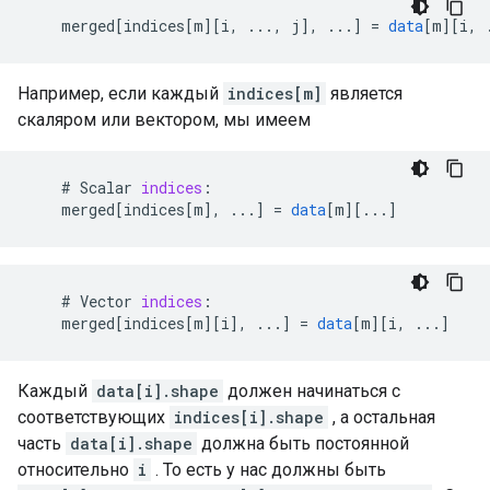
merged
[
indices[m
][
i, ..., j
]
,
...
]
=
data
[
m
][
i, 
Например, если каждый
indices[m]
является
скаляром или вектором, мы имеем
    # 
Scalar
indices
:
merged
[
indices[m
]
,
...
]
=
data
[
m
][
...
]
    # 
Vector
indices
:
merged
[
indices[m
][
i
]
,
...
]
=
data
[
m
][
i, ...
]
Каждый
data[i].shape
должен начинаться с
соответствующих
indices[i].shape
, а остальная
часть
data[i].shape
должна быть постоянной
относительно
i
. То есть у нас должны быть