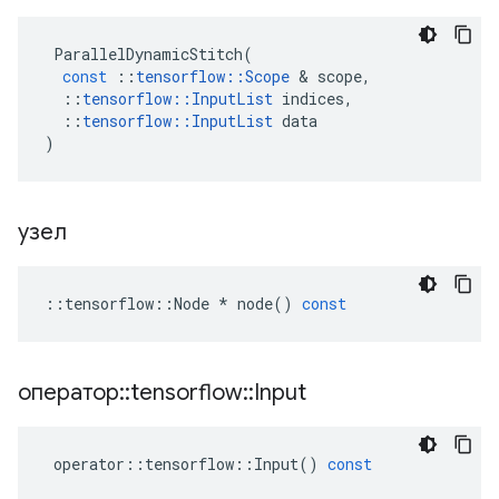
ParallelDynamicStitch
(
const
::
tensorflow
::
Scope
&
scope
,
::
tensorflow
::
InputList
indices
,
::
tensorflow
::
InputList
data
)
узел
::
tensorflow
::
Node
*
node
()
const
оператор
::
tensorflow
::
Input
operator
::
tensorflow
::
Input
()
const