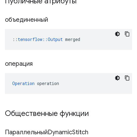
Публичные атрибуты
объединенный
::
tensorflow::Output
 merged
операция
Operation
 operation
Общественные функции
ПараллельныйDynamic
Stitch