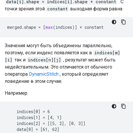
data[i].shape = indices[i].shape + constant
. С
точки зрения этой
constant
выходная форма равна
merged
.
shape
=
[
max
(
indices
)]
+
constant
Значения могут быть объединены параллельно,
поэтому, если индекс появляется как в
indices[m]
[i]
так и
indices[n][j]
, результат может быть
недействительным. Это отличается от обычного
оператора
DynamicStitch
, который определяет
поведение в этом случае.
Например:
    indices[0] = 6

    indices[1] = [4, 1]

    indices[2] = [[5, 2], [0, 3]]

    data[0] = [61, 62]
