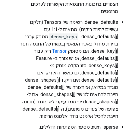
הצפויים בתכונות הדוגמאות הקשורות לערכים
מרופטים.
dense_defaults: רשימה של Tensors (חלקם
עשויים להיות ריקים). מתאים ל-1:1 עם
dense_keys
. dense_defaults[j] מספק ערכי
ברירת מחדל כאשר המאפיין_map של הדוגמה חסר
dense_key[j]. אם מסופק
Tensor
ריק עבור
dense_defaults[j], אז יש צורך ב- Feature
dense_keys[j]. סוג הקלט מוסק מ-
dense_defaults[j], גם כאשר הוא ריק. אם
dense_defaults[j] אינו ריק, ו-dense_shapes[j]
מוגדר במלואו, אז הצורה של dense_defaults[j]
חייבת להתאים לזו של dense_shapes[j]. אם ל-
dense_shapes[j] יש ממד עיקרי לא מוגדר (תכונה
צפופה של צעדים משתנים), ה-dense_defaults[j]
חייבת להכיל אלמנט בודד: אלמנט הריפוד.
num_sparse: מספר המפתחות הדלילים.