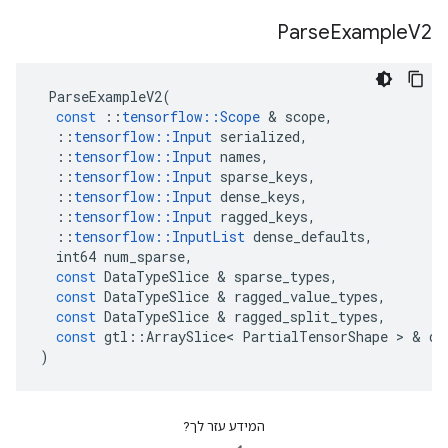
Parse
Example
V2
ParseExampleV2
(
const
::
tensorflow
::
Scope
&
scope
,
::
tensorflow
::
Input
serialized
,
::
tensorflow
::
Input
names
,
::
tensorflow
::
Input
sparse_keys
,
::
tensorflow
::
Input
dense_keys
,
::
tensorflow
::
Input
ragged_keys
,
::
tensorflow
::
InputList
dense_defaults
,
int64
num_sparse
,
const
DataTypeSlice
&
sparse_types
,
const
DataTypeSlice
&
ragged_value_types
,
const
DataTypeSlice
&
ragged_split_types
,
const
gtl
::
ArraySlice
<
PartialTensorShape
>
&
de
)
המידע עזר לך?