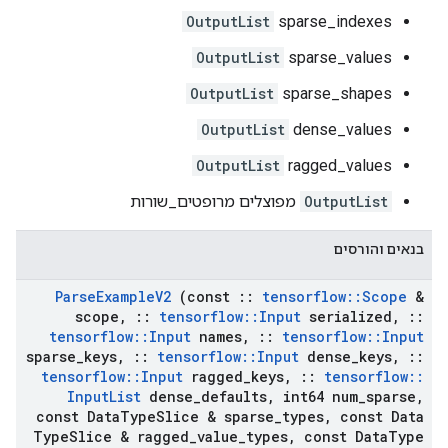
OutputList
sparse_indexes
OutputList
sparse_values
OutputList
sparse_shapes
OutputList
dense_values
OutputList
ragged_values
OutputList
מפוצלים מרופטים_שורות
בנאים והורסים
Parse
Example
V2
(const
::
tensorflow
::
Scope
&
scope
,
::
tensorflow
::
Input
serialized
,
::
tensorflow
::
Input
names
,
::
tensorflow
::
Input
sparse
_
keys
,
::
tensorflow
::
Input
dense
_
keys
,
::
tensorflow
::
Input
ragged
_
keys
,
::
tensorflow
::
Input
List
dense
_
defaults
,
int64 num
_
sparse
,
const Data
Type
Slice & sparse
_
types
,
const Data
Type
Slice & ragged
_
value
_
types
,
const Data
Type