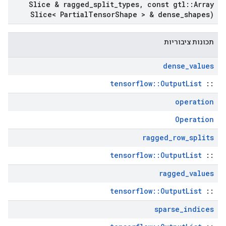
Slice & ragged
_
split
_
types
,
const gtl
::
Array
Slice< Partial
Tensor
Shape > & dense
_
shapes)
תכונות ציבוריות
dense
_
values
tensorflow::OutputList
::
operation
Operation
ragged
_
row
_
splits
tensorflow::OutputList
::
ragged
_
values
tensorflow::OutputList
::
sparse
_
indices