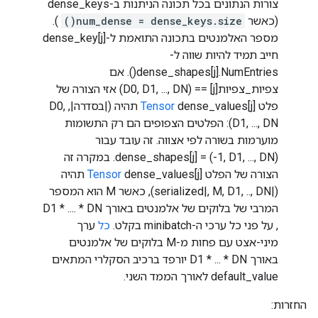
צורות הנתונים בכל תכונה הניתנות ב-dense_keys
(כאשר
num_dense = dense_keys.size()
).
מספר האלמנטים בתכונה התואמת ל-dense_key[j]
חייב תמיד להיות שווה ל-
dense_shapes[j].NumEntries(). אם
צפיות_צפיות[j] == (D0, D1, ..., DN) אזי הצורה של
פלט
Tensor
dense_values[j] תהיה (|בסדרה|, D0,
D1, ..., DN): הפלטים הצפופים הם רק התשומות
מוערמות בשורה לפי אצווה. זה עובד עבור
dense_shapes[j] = (-1, D1, ..., DN). במקרה זה
הצורה של הפלט
Tensor
dense_values[j] תהיה
(|serialized|, M, D1, .., DN), כאשר M הוא המספר
המרבי של בלוקים של אלמנטים באורך D1 * .... * DN
, על פני כל ערכי ה-minibatch בקלט.
כל
ערך
מיני-אצט עם פחות מ-M בלוקים של אלמנטים
באורך D1 * ... * DN יורפד ברכיב הסקלרי המתאים
default_value לאורך הממד השני.
החזרות: