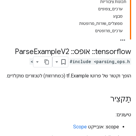
תכונות ציבוריות
ערכים_צפופים
מִבצָע
מפוצלים_שורות_מרופטות
ערכים_מרופטים
tensorflow
::
אופס
::
Parse
V2
Example
#include <parsing_ops.h>
הופך וקטור של פרוטו tf.Example (כמחרוזות) לטנזורים מוקלדים.
תַקצִיר
טיעונים:
scope: אובייקט
Scope