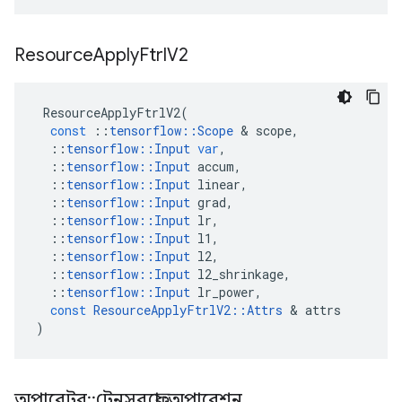
Resource
Apply
Ftrl
V2
ResourceApplyFtrlV2
(
const
::
tensorflow
::
Scope
&
scope
,
::
tensorflow
::
Input
var
,
::
tensorflow
::
Input
accum
,
::
tensorflow
::
Input
linear
,
::
tensorflow
::
Input
grad
,
::
tensorflow
::
Input
lr
,
::
tensorflow
::
Input
l1
,
::
tensorflow
::
Input
l2
,
::
tensorflow
::
Input
l2_shrinkage
,
::
tensorflow
::
Input
lr_power
,
const
ResourceApplyFtrlV2
::
Attrs
&
attrs
)
অপারেটর
::
টেনসরফ্লো
::
অপারেশন