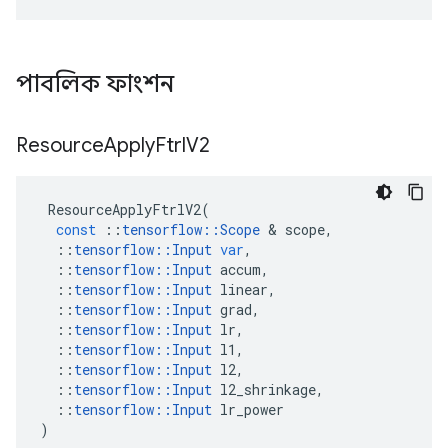
পাবলিক ফাংশন
Resource
Apply
Ftrl
V2
ResourceApplyFtrlV2
(
const
::
tensorflow
::
Scope
&
scope
,
::
tensorflow
::
Input
var
,
::
tensorflow
::
Input
accum
,
::
tensorflow
::
Input
linear
,
::
tensorflow
::
Input
grad
,
::
tensorflow
::
Input
lr
,
::
tensorflow
::
Input
l1
,
::
tensorflow
::
Input
l2
,
::
tensorflow
::
Input
l2_shrinkage
,
::
tensorflow
::
Input
lr_power
)