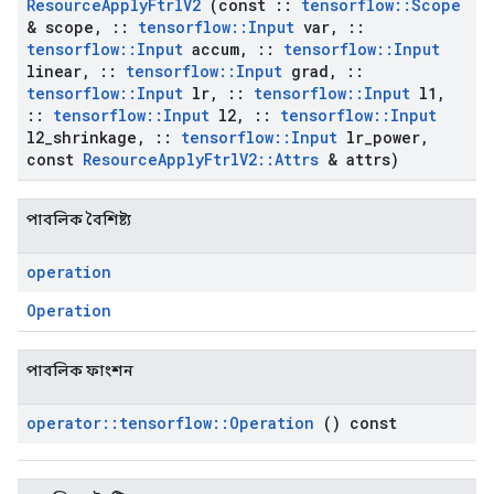
Resource
Apply
Ftrl
V2
(const
::
tensorflow
::
Scope
& scope
,
::
tensorflow
::
Input
var
,
::
tensorflow
::
Input
accum
,
::
tensorflow
::
Input
linear
,
::
tensorflow
::
Input
grad
,
::
tensorflow
::
Input
lr
,
::
tensorflow
::
Input
l1
,
::
tensorflow
::
Input
l2
,
::
tensorflow
::
Input
l2
_
shrinkage
,
::
tensorflow
::
Input
lr
_
power
,
const
Resource
Apply
Ftrl
V2
::
Attrs
& attrs)
পাবলিক বৈশিষ্ট্য
operation
Operation
পাবলিক ফাংশন
operator
::
tensorflow
::
Operation
() const