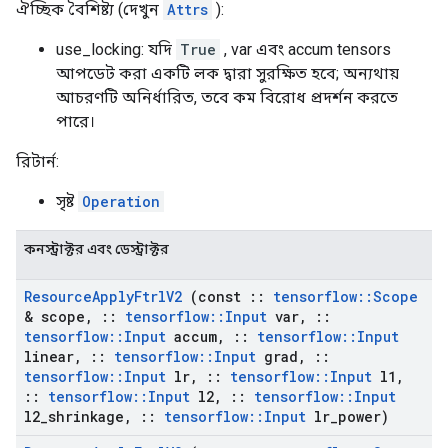
ঐচ্ছিক বৈশিষ্ট্য (দেখুন
Attrs
):
use_locking: যদি
True
, var এবং accum tensors
আপডেট করা একটি লক দ্বারা সুরক্ষিত হবে; অন্যথায়
আচরণটি অনির্ধারিত, তবে কম বিরোধ প্রদর্শন করতে
পারে।
রিটার্ন:
সৃষ্ট
Operation
কনস্ট্রাক্টর এবং ডেস্ট্রাক্টর
Resource
Apply
Ftrl
V2
(const
::
tensorflow
::
Scope
& scope
,
::
tensorflow
::
Input
var
,
::
tensorflow
::
Input
accum
,
::
tensorflow
::
Input
linear
,
::
tensorflow
::
Input
grad
,
::
tensorflow
::
Input
lr
,
::
tensorflow
::
Input
l1
,
::
tensorflow
::
Input
l2
,
::
tensorflow
::
Input
l2
_
shrinkage
,
::
tensorflow
::
Input
lr
_
power)