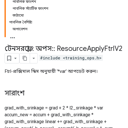
পাবলিক ফাংশন
পাবলিক স্ট্যাটিক ফাংশন
কাঠামো
পাবলিক বৈশিষ্ট্য
অপারেশন
টেনসরফ্লো
::
অপস
::
Resource
Apply
Ftrl
V2
#include <training_ops.h>
Ftrl-প্রক্সিমাল স্কিম অনুযায়ী '*var' আপডেট করুন।
সারাংশ
grad_with_srinkage = grad + 2 * l2_srinkage * var
accum_new = accum + grad_with_srinkage *
grad_with_srinkage linear += grad_with_srinkage +