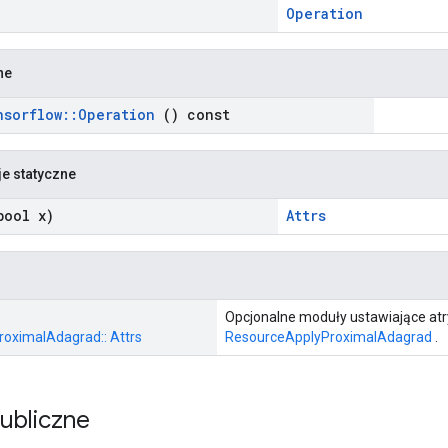
Operation
ne
nsorflow
::
Operation
() const
je statyczne
ool x)
Attrs
Opcjonalne moduły ustawiające atr
oximalAdagrad:: Attrs
ResourceApplyProximalAdagrad
.
publiczne