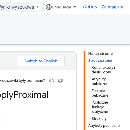
/
GitHub
Zaloguj się
Na tej stronie
Streszczenie
Konstruktory i
destruktory
Atrybuty
 wskazówki były pomocne?
publiczne
Funkcje
ply
Proximal
publiczne
Publiczne
funkcje
statyczne
Struktury
.
Atrybuty publiczne