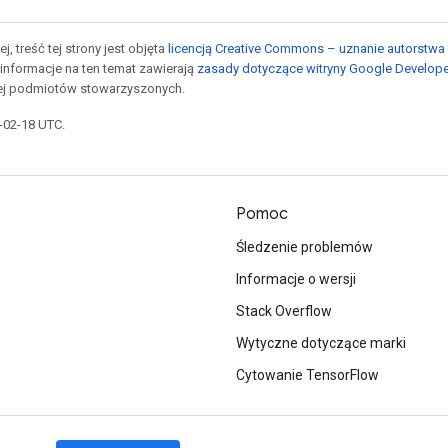
j, treść tej strony jest objęta
licencją Creative Commons – uznanie autorstwa 
informacje na ten temat zawierają
zasady dotyczące witryny Google Develop
jej podmiotów stowarzyszonych.
6-02-18 UTC.
Pomoc
Śledzenie problemów
Informacje o wersji
Stack Overflow
Wytyczne dotyczące marki
Cytowanie TensorFlow