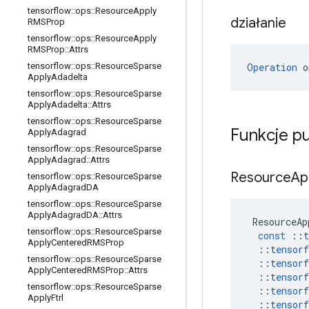
tensorflow
::
ops
::
Resource
Apply
działanie
RMSProp
tensorflow
::
ops
::
Resource
Apply
RMSProp
::
Attrs
Operation
 o
tensorflow
::
ops
::
Resource
Sparse
Apply
Adadelta
tensorflow
::
ops
::
Resource
Sparse
Apply
Adadelta
::
Attrs
tensorflow
::
ops
::
Resource
Sparse
Funkcje p
Apply
Adagrad
tensorflow
::
ops
::
Resource
Sparse
Apply
Adagrad
::
Attrs
Resource
Ap
tensorflow
::
ops
::
Resource
Sparse
Apply
Adagrad
DA
tensorflow
::
ops
::
Resource
Sparse
Apply
Adagrad
DA
::
Attrs
ResourceAp
tensorflow
::
ops
::
Resource
Sparse
const
::
t
Apply
Centered
RMSProp
::
tensorf
tensorflow
::
ops
::
Resource
Sparse
::
tensorf
Apply
Centered
RMSProp
::
Attrs
::
tensorf
tensorflow
::
ops
::
Resource
Sparse
::
tensorf
Apply
Ftrl
::
tensorf