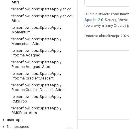
Attrs
tensorflow
::
ops
::
Sparse
Apply
Ftrl
V2
O ile nie stwierdzono inacze
tensorflow
::
ops
::
Sparse
Apply
Ftrl
V2
::
Apache 2.0
. Szczegółowe 
Attrs
towarowym firmy Oracle i 
tensorflow
::
ops
::
Sparse
Apply
Momentum
Ostatnia aktualizacja: 202
tensorflow
::
ops
::
Sparse
Apply
Momentum
::
Attrs
tensorflow
::
ops
::
Sparse
Apply
Proximal
Adagrad
Pozostawaj w kontakcie
tensorflow
::
ops
::
Sparse
Apply
Proximal
Adagrad
::
Attrs
Blog
tensorflow
::
ops
::
Sparse
Apply
Proximal
Gradient
Descent
Forum
tensorflow
::
ops
::
Sparse
Apply
GitHub
Proximal
Gradient
Descent
::
Attrs
tensorflow
::
ops
::
Sparse
Apply
Twitter
RMSProp
YouTube
tensorflow
::
ops
::
Sparse
Apply
RMSProp
::
Attrs
user
_
ops
Namespaces