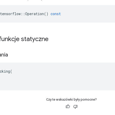
tensorflow
::
Operation
()
const
 funkcje statyczne
ania
cking(

Czy te wskazówki były pomocne?