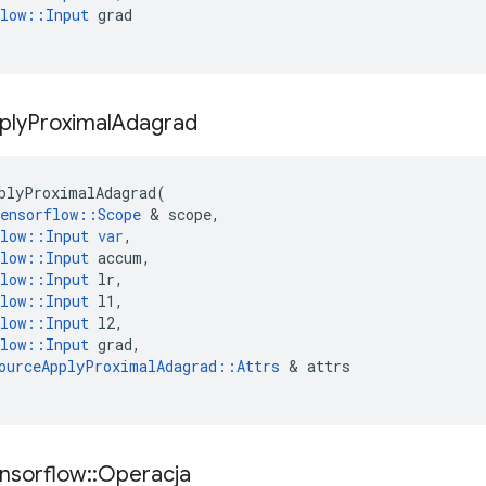
low
::
Input
grad
ply
Proximal
Adagrad
plyProximalAdagrad
(
ensorflow
::
Scope
&
scope
,
low
::
Input
var
,
low
::
Input
accum
,
low
::
Input
lr
,
low
::
Input
l1
,
low
::
Input
l2
,
low
::
Input
grad
,
ourceApplyProximalAdagrad
::
Attrs
&
attrs
nsorflow
::
Operacja