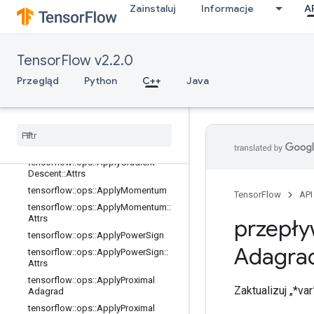
Zainstaluj
Informacje
A
tensorflow::ops::ApplyCenteredRMS
Prop
tensorflow::ops::ApplyCenteredRMS
Prop::Attrs
TensorFlow v2.2.0
tensorflow::ops::ApplyFtrl
Przegląd
Python
C++
Java
tensorflow::ops::ApplyFtrl::Attrs
tensorflow
::
ops
::
Apply
Ftrl
V2
tensorflow
::
ops
::
Apply
Ftrl
V2
::
Attrs
tensorflow
::
ops
::
Apply
Gradient
Descent
tensorflow
::
ops
::
Apply
Gradient
Descent
::
Attrs
tensorflow
::
ops
::
Apply
Momentum
TensorFlow
API
tensorflow
::
ops
::
Apply
Momentum
::
Attrs
przepły
tensorflow
::
ops
::
Apply
Power
Sign
Adagra
tensorflow
::
ops
::
Apply
Power
Sign
::
Attrs
tensorflow
::
ops
::
Apply
Proximal
Zaktualizuj „*v
Adagrad
tensorflow
::
ops
::
Apply
Proximal