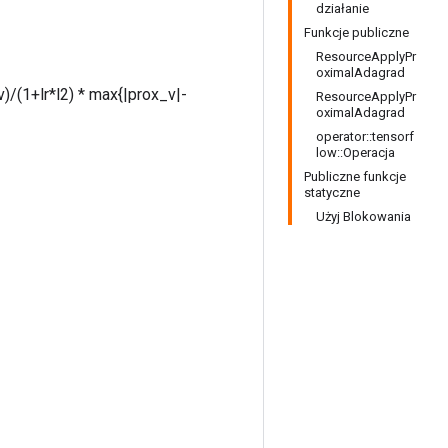
działanie
Funkcje publiczne
ResourceApplyPr
oximalAdagrad
v)/(1+lr*l2) * max{|prox_v|-
ResourceApplyPr
oximalAdagrad
operator::tensorf
low::Operacja
Publiczne funkcje
statyczne
Użyj Blokowania