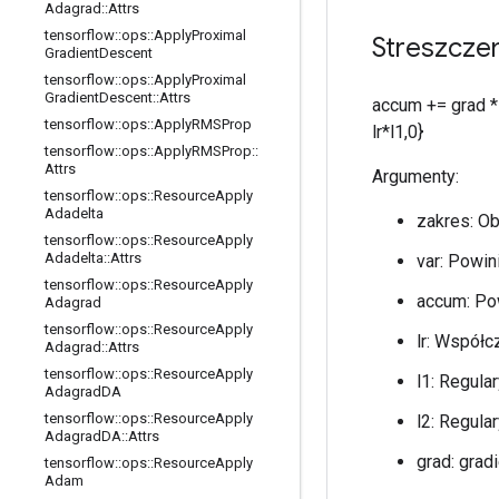
Adagrad
::
Attrs
tensorflow
::
ops
::
Apply
Proximal
Streszcze
Gradient
Descent
tensorflow
::
ops
::
Apply
Proximal
Gradient
Descent
::
Attrs
accum += grad * 
tensorflow
::
ops
::
Apply
RMSProp
lr*l1,0}
tensorflow
::
ops
::
Apply
RMSProp
::
Attrs
Argumenty:
tensorflow
::
ops
::
Resource
Apply
Adadelta
zakres: O
tensorflow
::
ops
::
Resource
Apply
Adadelta
::
Attrs
var: Powin
tensorflow
::
ops
::
Resource
Apply
accum: Pow
Adagrad
tensorflow
::
ops
::
Resource
Apply
lr: Współc
Adagrad
::
Attrs
tensorflow
::
ops
::
Resource
Apply
l1: Regula
Adagrad
DA
tensorflow
::
ops
::
Resource
Apply
l2: Regula
Adagrad
DA
::
Attrs
grad: gradi
tensorflow
::
ops
::
Resource
Apply
Adam