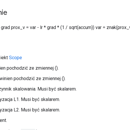
nie
grad prox_v = var - lr * grad * (1 / sqrt(accum)) var = znak(prox_
biekt
Scope
ien pochodzić ze zmiennej ().
inien pochodzić ze zmiennej ().
zynnik skalowania. Musi być skalarem.
ryzacja L1. Musi być skalarem.
ryzacja L2. Musi być skalarem.
ent.