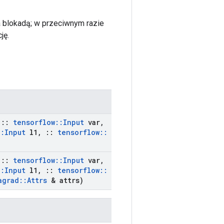
na blokadą; w przeciwnym razie
ję.
::
tensorflow
::
Input
var
,
::
Input
l1
,
::
tensorflow
::
::
tensorflow
::
Input
var
,
::
Input
l1
,
::
tensorflow
::
agrad
::
Attrs
& attrs)