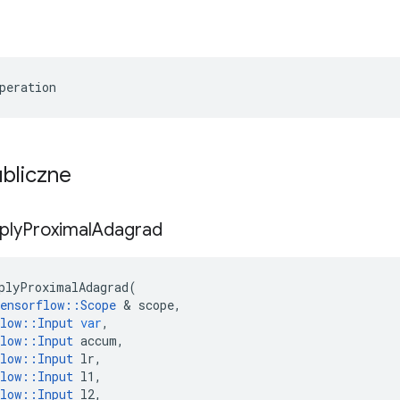
peration
ubliczne
ply
Proximal
Adagrad
plyProximalAdagrad
(
ensorflow
::
Scope
&
scope
,
low
::
Input
var
,
low
::
Input
accum
,
low
::
Input
lr
,
low
::
Input
l1
,
low
::
Input
l2
,