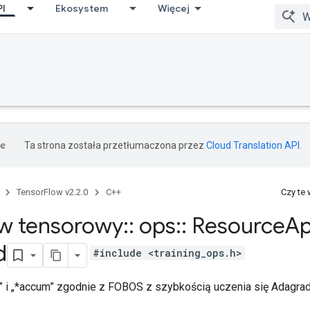
PI
Ekosystem
Więcej
Ta strona została przetłumaczona przez
Cloud Translation API
.
TensorFlow v2.2.0
C++
Czy te
w tensorowy
::
ops
::
Resource
Ap
d
#include <training_ops.h>
ar” i „*accum” zgodnie z FOBOS z szybkością uczenia się Adagrad