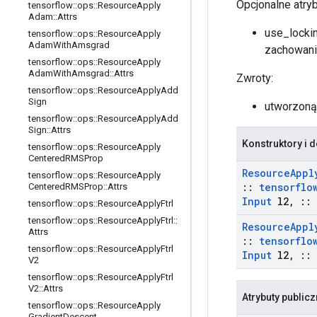
Opcjonalne atry
tensorflow
::
ops
::
Resource
Apply
Adam
::
Attrs
use_lockin
tensorflow
::
ops
::
Resource
Apply
Adam
With
Amsgrad
zachowanie
tensorflow
::
ops
::
Resource
Apply
Adam
With
Amsgrad
::
Attrs
Zwroty:
tensorflow
::
ops
::
Resource
Apply
Add
Sign
utworzon
tensorflow
::
ops
::
Resource
Apply
Add
Sign
::
Attrs
Konstruktory i d
tensorflow
::
ops
::
Resource
Apply
Centered
RMSProp
Resource
Appl
tensorflow
::
ops
::
Resource
Apply
::
tensorflo
Centered
RMSProp
::
Attrs
Input
l2
,
::
tensorflow
::
ops
::
Resource
Apply
Ftrl
tensorflow
::
ops
::
Resource
Apply
Ftrl
::
Resource
Appl
Attrs
::
tensorflo
tensorflow
::
ops
::
Resource
Apply
Ftrl
Input
l2
,
::
V2
tensorflow
::
ops
::
Resource
Apply
Ftrl
V2
::
Attrs
Atrybuty public
tensorflow
::
ops
::
Resource
Apply
Gradient
Descent