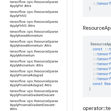
tensorflow
::
ops
::
Resource
Sparse
::
tensorf
Apply
Ftrl
::
Attrs
)
tensorflow
::
ops
::
Resource
Sparse
Apply
Ftrl
V2
tensorflow
::
ops
::
Resource
Sparse
Apply
Ftrl
V2
::
Attrs
Resource
Ap
tensorflow
::
ops
::
Resource
Sparse
Apply
Keras
Momentum
tensorflow
::
ops
::
Resource
Sparse
ResourceAp
Apply
Keras
Momentum
::
Attrs
const
::
t
tensorflow
::
ops
::
Resource
Sparse
::
tensorf
Apply
Momentum
::
tensorf
tensorflow
::
ops
::
Resource
Sparse
::
tensorf
Apply
Momentum
::
Attrs
::
tensorf
tensorflow
::
ops
::
Resource
Sparse
::
tensorf
Apply
Proximal
Adagrad
::
tensorf
tensorflow
::
ops
::
Resource
Sparse
const
Res
Apply
Proximal
Adagrad
::
Attrs
)
tensorflow
::
ops
::
Resource
Sparse
Apply
Proximal
Gradient
Descent
tensorflow
::
ops
::
Resource
Sparse
Apply
Proximal
Gradient
Descent
::
operator
::
te
Attrs