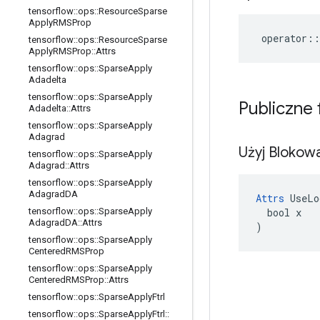
tensorflow
::
ops
::
Resource
Sparse
Apply
RMSProp
operator
::
tensorflow
::
ops
::
Resource
Sparse
Apply
RMSProp
::
Attrs
tensorflow
::
ops
::
Sparse
Apply
Adadelta
tensorflow
::
ops
::
Sparse
Apply
Publiczne
Adadelta
::
Attrs
tensorflow
::
ops
::
Sparse
Apply
Adagrad
Użyj Blokow
tensorflow
::
ops
::
Sparse
Apply
Adagrad
::
Attrs
tensorflow
::
ops
::
Sparse
Apply
Adagrad
DA
Attrs
 UseLo
  bool x

tensorflow
::
ops
::
Sparse
Apply
Adagrad
DA
::
Attrs
)
tensorflow
::
ops
::
Sparse
Apply
Centered
RMSProp
tensorflow
::
ops
::
Sparse
Apply
Centered
RMSProp
::
Attrs
tensorflow
::
ops
::
Sparse
Apply
Ftrl
tensorflow
::
ops
::
Sparse
Apply
Ftrl
::