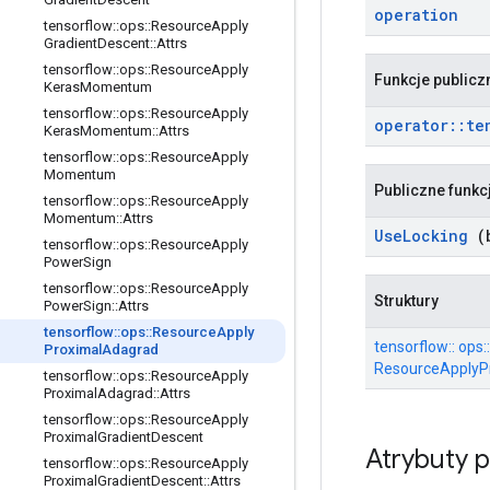
operation
tensorflow
::
ops
::
Resource
Apply
Gradient
Descent
::
Attrs
tensorflow
::
ops
::
Resource
Apply
Funkcje publicz
Keras
Momentum
tensorflow
::
ops
::
Resource
Apply
operator
::
te
Keras
Momentum
::
Attrs
tensorflow
::
ops
::
Resource
Apply
Momentum
Publiczne funkc
tensorflow
::
ops
::
Resource
Apply
Momentum
::
Attrs
Use
Locking
(b
tensorflow
::
ops
::
Resource
Apply
Power
Sign
tensorflow
::
ops
::
Resource
Apply
Struktury
Power
Sign
::
Attrs
tensorflow
::
ops
::
Resource
Apply
tensorflow:: ops::
Proximal
Adagrad
ResourceApplyPr
tensorflow
::
ops
::
Resource
Apply
Proximal
Adagrad
::
Attrs
tensorflow
::
ops
::
Resource
Apply
Proximal
Gradient
Descent
Atrybuty 
tensorflow
::
ops
::
Resource
Apply
Proximal
Gradient
Descent
::
Attrs