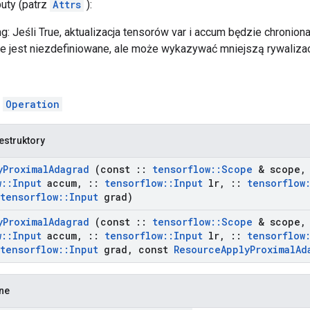
buty (patrz
Attrs
):
g: Jeśli True, aktualizacja tensorów var i accum będzie chronio
 jest niezdefiniowane, ale może wykazywać mniejszą rywalizac
ą
Operation
estruktory
y
Proximal
Adagrad
(const
::
tensorflow
::
Scope
& scope
,
w
::
Input
accum
,
::
tensorflow
::
Input
lr
,
::
tensorflow
tensorflow
::
Input
grad)
y
Proximal
Adagrad
(const
::
tensorflow
::
Scope
& scope
,
w
::
Input
accum
,
::
tensorflow
::
Input
lr
,
::
tensorflow
tensorflow
::
Input
grad
,
const
Resource
Apply
Proximal
Ad
zne