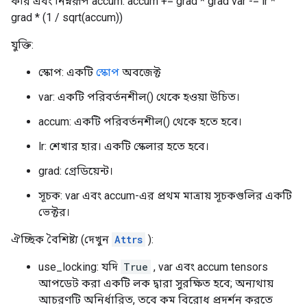
করি এবং নিম্নরূপ accum: accum += grad * grad var -= lr *
grad * (1 / sqrt(accum))
যুক্তি:
স্কোপ: একটি
স্কোপ
অবজেক্ট
var: একটি পরিবর্তনশীল() থেকে হওয়া উচিত।
accum: একটি পরিবর্তনশীল() থেকে হতে হবে।
lr: শেখার হার। একটি স্কেলার হতে হবে।
grad: গ্রেডিয়েন্ট।
সূচক: var এবং accum-এর প্রথম মাত্রায় সূচকগুলির একটি
ভেক্টর।
ঐচ্ছিক বৈশিষ্ট্য (দেখুন
Attrs
):
use_locking: যদি
True
, var এবং accum tensors
আপডেট করা একটি লক দ্বারা সুরক্ষিত হবে; অন্যথায়
আচরণটি অনির্ধারিত, তবে কম বিরোধ প্রদর্শন করতে