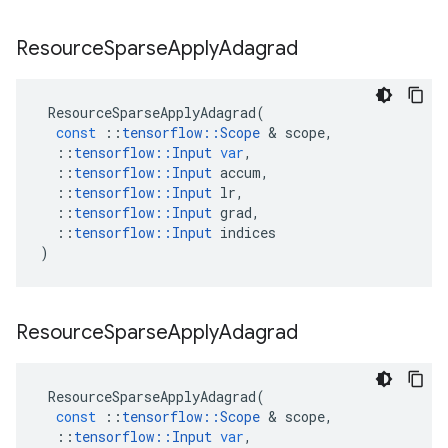
Resource
Sparse
Apply
Adagrad
ResourceSparseApplyAdagrad
(
const
::
tensorflow
::
Scope
&
scope
,
::
tensorflow
::
Input
var
,
::
tensorflow
::
Input
accum
,
::
tensorflow
::
Input
lr
,
::
tensorflow
::
Input
grad
,
::
tensorflow
::
Input
indices
)
Resource
Sparse
Apply
Adagrad
ResourceSparseApplyAdagrad
(
const
::
tensorflow
::
Scope
&
scope
,
::
tensorflow
::
Input
var
,