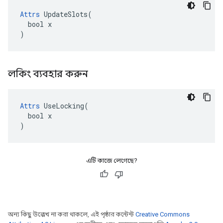
Attrs
 UpdateSlots(

  bool x

)
লকিং ব্যবহার করুন
Attrs
 UseLocking(

  bool x

)
এটি কাজে লেগেছে?
অন্য কিছু উল্লেখ না করা থাকলে, এই পৃষ্ঠার কন্টেন্ট
Creative Commons