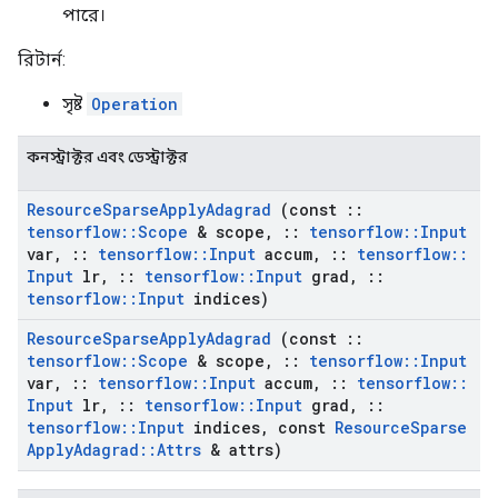
পারে।
রিটার্ন:
সৃষ্ট
Operation
কনস্ট্রাক্টর এবং ডেস্ট্রাক্টর
Resource
Sparse
Apply
Adagrad
(const
::
tensorflow
::
Scope
& scope
,
::
tensorflow
::
Input
var
,
::
tensorflow
::
Input
accum
,
::
tensorflow
::
Input
lr
,
::
tensorflow
::
Input
grad
,
::
tensorflow
::
Input
indices)
Resource
Sparse
Apply
Adagrad
(const
::
tensorflow
::
Scope
& scope
,
::
tensorflow
::
Input
var
,
::
tensorflow
::
Input
accum
,
::
tensorflow
::
Input
lr
,
::
tensorflow
::
Input
grad
,
::
tensorflow
::
Input
indices
,
const
Resource
Sparse
Apply
Adagrad
::
Attrs
& attrs)