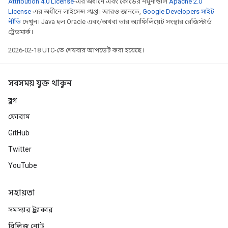
Attribution 4.0 License
-এর অধীনে এবং কোডের নমুনাগুলি
Apache 2.0
License
-এর অধীনে লাইসেন্স প্রাপ্ত। আরও জানতে,
Google Developers সাইট
নীতি
দেখুন। Java হল Oracle এবং/অথবা তার অ্যাফিলিয়েট সংস্থার রেজিস্টার্ড
ট্রেডমার্ক।
2026-02-18 UTC-তে শেষবার আপডেট করা হয়েছে।
সবসময় যুক্ত থাকুন
ব্লগ
ফোরাম
GitHub
Twitter
YouTube
সহায়তা
সমস্যার ট্র্যাকার
রিলিজ নোট