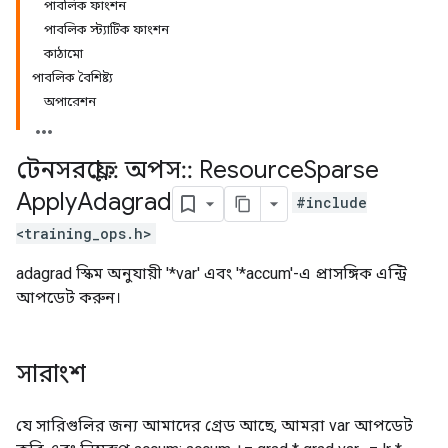
পাবলিক ফাংশন
পাবলিক স্ট্যাটিক ফাংশন
কাঠামো
পাবলিক বৈশিষ্ট্য
অপারেশন
টেনসরফ্লো
::
অপস
::
Resource
Sparse
Apply
Adagrad
#include
<training_ops.h>
adagrad স্কিম অনুযায়ী '*var' এবং '*accum'-এ প্রাসঙ্গিক এন্ট্রি
আপডেট করুন।
সারাংশ
যে সারিগুলির জন্য আমাদের গ্রেড আছে, আমরা var আপডেট