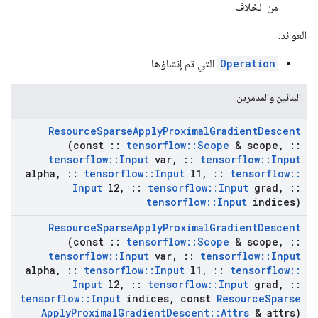
من الخلاف.
العوائد:
Operation
التي تم إنشاؤها
البنائين والمدمرين
Resource
Sparse
Apply
Proximal
Gradient
Descent
(const
::
tensorflow
::
Scope
& scope
,
::
tensorflow
::
Input
var
,
::
tensorflow
::
Input
alpha
,
::
tensorflow
::
Input
l1
,
::
tensorflow
::
Input
l2
,
::
tensorflow
::
Input
grad
,
::
tensorflow
::
Input
indices)
Resource
Sparse
Apply
Proximal
Gradient
Descent
(const
::
tensorflow
::
Scope
& scope
,
::
tensorflow
::
Input
var
,
::
tensorflow
::
Input
alpha
,
::
tensorflow
::
Input
l1
,
::
tensorflow
::
Input
l2
,
::
tensorflow
::
Input
grad
,
::
tensorflow
::
Input
indices
,
const
Resource
Sparse
Apply
Proximal
Gradient
Descent
::
Attrs
& attrs)