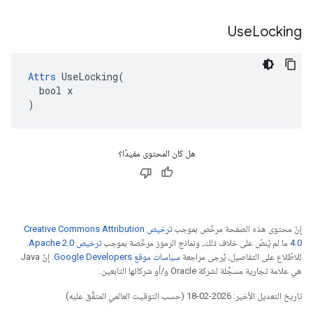
Use
Locking
Attrs
 UseLocking(

  bool x

)
هل كان المحتوى مفيدًا؟
إنّ محتوى هذه الصفحة مرخّص بموجب
ترخيص Creative Commons Attribution
4.0‏
ما لم يُنصّ على خلاف ذلك، ونماذج الرموز مرخّصة بموجب
ترخيص Apache 2.0‏
.
للاطّلاع على التفاصيل، يُرجى مراجعة
سياسات موقع Google Developers‏
. إنّ Java
هي علامة تجارية مسجَّلة لشركة Oracle و/أو شركائها التابعين.
تاريخ التعديل الأخير: 2026-02-18 (حسب التوقيت العالمي المتفَّق عليه)