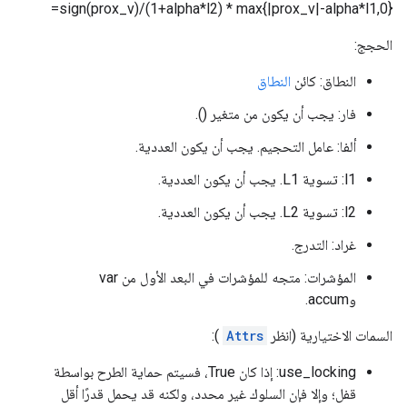
=sign(prox_v)/(1+alpha*l2) * max{|prox_v|-alpha*l1,0}
الحجج:
النطاق: كائن
النطاق
فار: يجب أن يكون من متغير ().
ألفا: عامل التحجيم. يجب أن يكون العددية.
l1: تسوية L1. يجب أن يكون العددية.
l2: تسوية L2. يجب أن يكون العددية.
غراد: التدرج.
المؤشرات: متجه للمؤشرات في البعد الأول من var
وaccum.
السمات الاختيارية (انظر
Attrs
):
use_locking: إذا كان True، فسيتم حماية الطرح بواسطة
قفل؛ وإلا فإن السلوك غير محدد، ولكنه قد يحمل قدرًا أقل