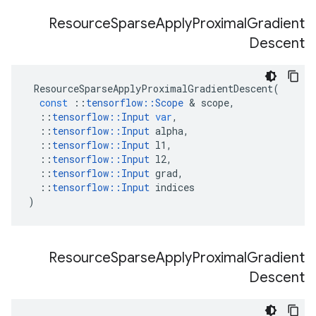
Resource
Sparse
Apply
Proximal
Gradient
Descent
ResourceSparseApplyProximalGradientDescent
(
const
::
tensorflow
::
Scope
&
scope
,
::
tensorflow
::
Input
var
,
::
tensorflow
::
Input
alpha
,
::
tensorflow
::
Input
l1
,
::
tensorflow
::
Input
l2
,
::
tensorflow
::
Input
grad
,
::
tensorflow
::
Input
indices
)
Resource
Sparse
Apply
Proximal
Gradient
Descent