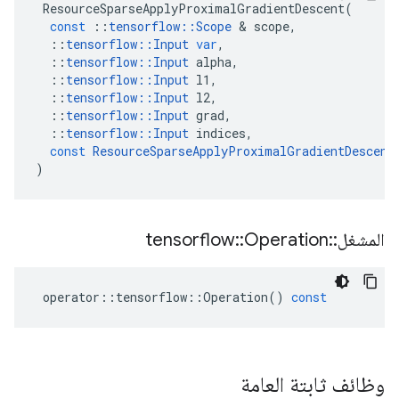
ResourceSparseApplyProximalGradientDescent
(
const
::
tensorflow
::
Scope
&
scope
,
::
tensorflow
::
Input
var
,
::
tensorflow
::
Input
alpha
,
::
tensorflow
::
Input
l1
,
::
tensorflow
::
Input
l2
,
::
tensorflow
::
Input
grad
,
::
tensorflow
::
Input
indices
,
const
ResourceSparseApplyProximalGradientDescent
)
المشغل
::
Operation
::
tensorflow
operator
::
tensorflow
::
Operation
()
const
وظائف ثابتة العامة