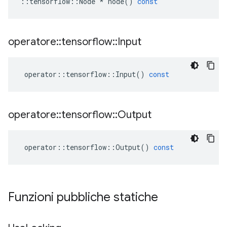
::
tensorflow
::
Node
*
node
()
const
operatore
::
tensorflow
::
Input
operator
::
tensorflow
::
Input
()
const
operatore
::
tensorflow
::
Output
operator
::
tensorflow
::
Output
()
const
Funzioni pubbliche statiche