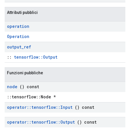
Attributi pubblici
operation
Operation
output
_
ref
::
tensorflow::Output
Funzioni pubbliche
node
() const
::tensorflow::Node *
operator
::
tensorflow
::
Input
() const
operator
::
tensorflow
::
Output
() const