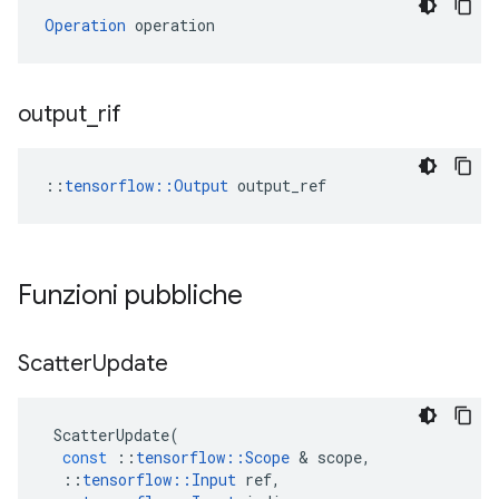
Operation
 operation
output
_
rif
::
tensorflow::Output
 output_ref
Funzioni pubbliche
Scatter
Update
ScatterUpdate
(
const
::
tensorflow
::
Scope
&
scope
,
::
tensorflow
::
Input
ref
,