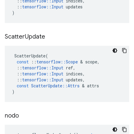
::
tensorflow
::
Input
indices
,
::
tensorflow
::
Input
updates
)
Scatter
Update
ScatterUpdate
(
const
::
tensorflow
::
Scope
&
scope
,
::
tensorflow
::
Input
ref
,
::
tensorflow
::
Input
indices
,
::
tensorflow
::
Input
updates
,
const
ScatterUpdate
::
Attrs
&
attrs
)
nodo