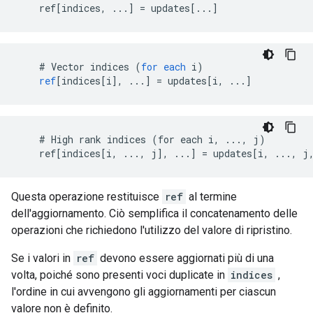
    ref[indices, ...] = updates[...]
    # 
Vector
indices
(
for
each
i
)
ref
[
indices[i
]
,
...
]
=
updates
[
i, ...
]
    # High rank indices (for each i, ..., j)

    ref[indices[i, ..., j], ...] = updates[i, ..., j
Questa operazione restituisce
ref
al termine
dell'aggiornamento. Ciò semplifica il concatenamento delle
operazioni che richiedono l'utilizzo del valore di ripristino.
Se i valori in
ref
devono essere aggiornati più di una
volta, poiché sono presenti voci duplicate in
indices
,
l'ordine in cui avvengono gli aggiornamenti per ciascun
valore non è definito.