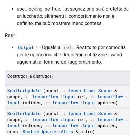
use_locking: se True, l'assegnazione sarà protetta da
un lucchetto; altrimenti il ​​comportamento non è
definito, ma può mostrare meno contesa.
Resi:
Output
: = Uguale al
ref
. Restituito per comodità
per le operazioni che desiderano utilizzare i valori
aggiornati al termine dell'aggiornamento.
Costruttori e distruttori
Scatter
Update
(const
::
tensorflow
::
Scope
&
scope
,
::
tensorflow
::
Input
ref
,
::
tensorflow
::
Input
indices
,
::
tensorflow
::
Input
updates)
Scatter
Update
(const
::
tensorflow
::
Scope
&
scope
,
::
tensorflow
::
Input
ref
,
::
tensorflow
::
Input
indices
,
::
tensorflow
::
Input
updates
,
const
Scatter
Update
::
Attrs
& attrs)