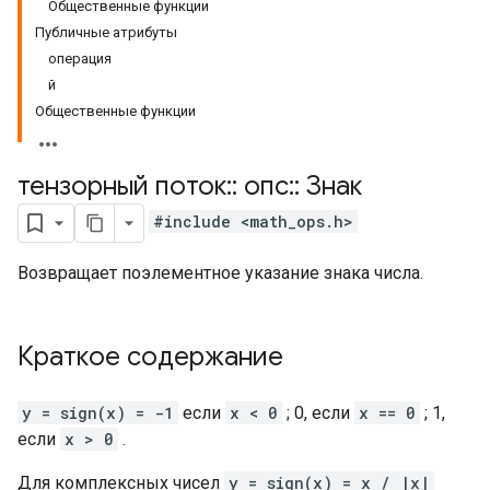
Общественные функции
Публичные атрибуты
операция
й
Общественные функции
тензорный поток
::
опс
::
Знак
#include <math_ops.h>
Возвращает поэлементное указание знака числа.
Краткое содержание
y = sign(x) = -1
если
x < 0
; 0, если
x == 0
; 1,
если
x > 0
.
Для комплексных чисел
y = sign(x) = x / |x|