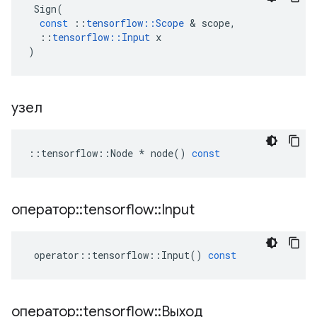
Sign
(
const
::
tensorflow
::
Scope
&
scope
,
::
tensorflow
::
Input
x
)
узел
::
tensorflow
::
Node
*
node
()
const
оператор
::
tensorflow
::
Input
operator
::
tensorflow
::
Input
()
const
оператор
::
tensorflow
::
Выход