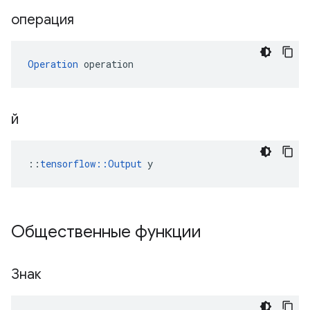
операция
Operation
 operation
й
::
tensorflow::Output
 y
Общественные функции
Знак