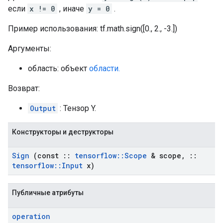
если
x != 0
, иначе
y = 0
.
Пример использования: tf.math.sign([0., 2., -3.])
Аргументы:
область: объект
области.
Возврат:
Output
: Тензор Y.
Конструкторы и деструкторы
Sign
(const
::
tensorflow
::
Scope
& scope
,
::
tensorflow
::
Input
x)
Публичные атрибуты
operation