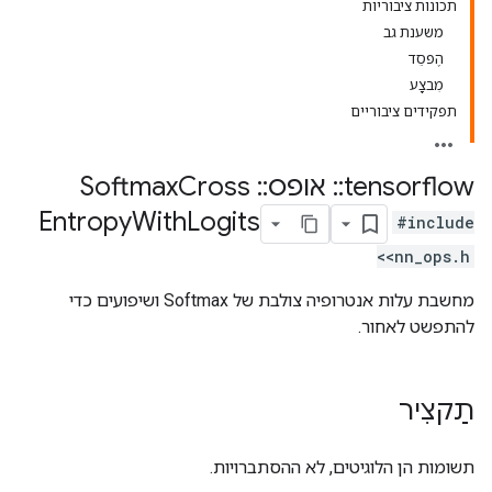
תכונות ציבוריות
משענת גב
הֶפסֵד
מִבצָע
תפקידים ציבוריים
tensorflow
::
אופס
::
Softmax
Cross
Entropy
With
Logits
#include
<nn_ops.h>
מחשבת עלות אנטרופיה צולבת של Softmax ושיפועים כדי
להתפשט לאחור.
תַקצִיר
תשומות הן הלוגיטים, לא ההסתברויות.