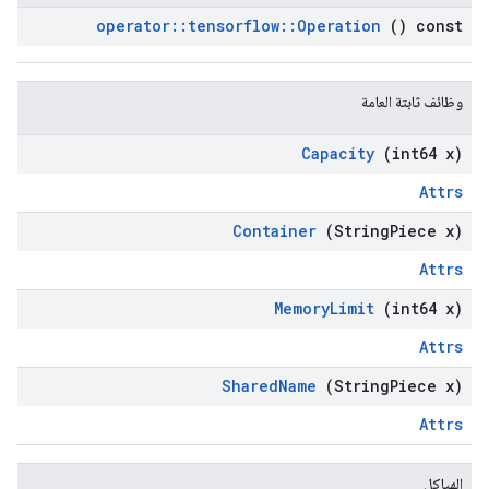
operator
::
tensorflow
::
Operation
() const
وظائف ثابتة العامة
Capacity
(int64 x)
Attrs
Container
(String
Piece x)
Attrs
Memory
Limit
(int64 x)
Attrs
Shared
Name
(String
Piece x)
Attrs
الهياكل