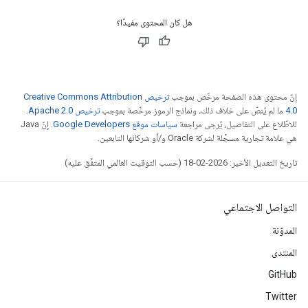
هل كان المحتوى مفيدًا؟
إنّ محتوى هذه الصفحة مرخّص بموجب
ترخيص Creative Commons Attribution
4.0‏
ما لم يُنصّ على خلاف ذلك، ونماذج الرموز مرخّصة بموجب
ترخيص Apache 2.0‏
.
للاطّلاع على التفاصيل، يُرجى مراجعة
سياسات موقع Google Developers‏
. إنّ Java
هي علامة تجارية مسجَّلة لشركة Oracle و/أو شركائها التابعين.
تاريخ التعديل الأخير: 2026-02-18 (حسب التوقيت العالمي المتفَّق عليه)
التواصل الاجتماعي
المدوّنة
المنتدى
GitHub
Twitter