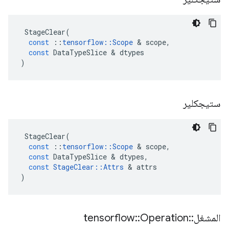
StageClear
(
const
::
tensorflow
::
Scope
&
scope
,
const
DataTypeSlice
&
dtypes
)
ستيجكلير
StageClear
(
const
::
tensorflow
::
Scope
&
scope
,
const
DataTypeSlice
&
dtypes
,
const
StageClear
::
Attrs
&
attrs
)
المشغل
::
Operation
::
tensorflow