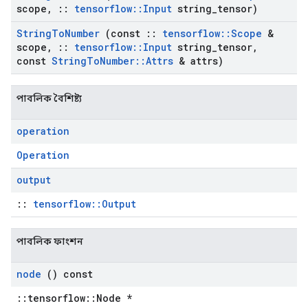
scope
,
::
tensorflow
::
Input
string
_
tensor)
String
To
Number
(const
::
tensorflow
::
Scope
&
scope
,
::
tensorflow
::
Input
string
_
tensor
,
const
String
To
Number
::
Attrs
& attrs)
পাবলিক বৈশিষ্ট্য
operation
Operation
output
::
tensorflow::Output
পাবলিক ফাংশন
node
() const
::tensorflow::Node *