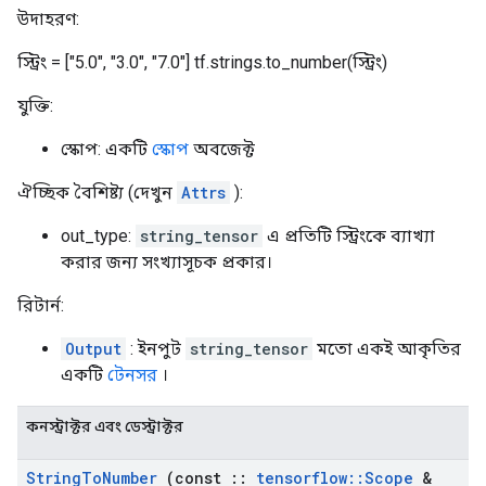
উদাহরণ:
স্ট্রিং = ["5.0", "3.0", "7.0"] tf.strings.to_number(স্ট্রিং)
যুক্তি:
স্কোপ: একটি
স্কোপ
অবজেক্ট
ঐচ্ছিক বৈশিষ্ট্য (দেখুন
Attrs
):
out_type:
string_tensor
এ প্রতিটি স্ট্রিংকে ব্যাখ্যা
করার জন্য সংখ্যাসূচক প্রকার।
রিটার্ন:
Output
: ইনপুট
string_tensor
মতো একই আকৃতির
একটি
টেনসর
।
কনস্ট্রাক্টর এবং ডেস্ট্রাক্টর
String
To
Number
(const
::
tensorflow
::
Scope
&