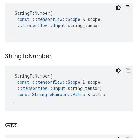
StringToNumber
(
const
::
tensorflow
::
Scope
&
scope
,
::
tensorflow
::
Input
string_tensor
)
String
To
Number
StringToNumber
(
const
::
tensorflow
::
Scope
&
scope
,
::
tensorflow
::
Input
string_tensor
,
const
StringToNumber
::
Attrs
&
attrs
)
নোড