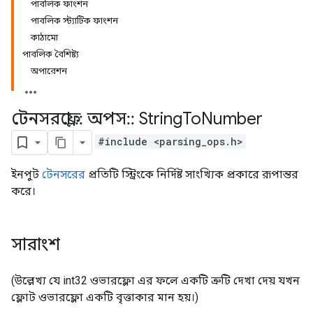
পাবলিক ফাংশন
পাবলিক স্ট্যাটিক ফাংশন
কাঠামো
পাবলিক বৈশিষ্ট্য
অপারেশন
টেনসরফ্লো
::
অপস
::
String
To
Number
#include <parsing_ops.h>
ইনপুট
টেনসরের
প্রতিটি স্ট্রিংকে নির্দিষ্ট সাংখ্যিক প্রকারে রূপান্তর
করে।
সারাংশ
(উল্লেখ্য যে int32 ওভারফ্লো এর ফলে একটি ত্রুটি দেখা দেয় যখন
ফ্লোট ওভারফ্লো একটি বৃত্তাকার মান হয়।)