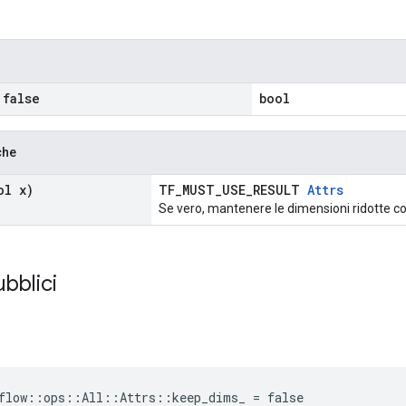
false
bool
che
l x)
TF_MUST_USE_RESULT
Attrs
Se vero, mantenere le dimensioni ridotte c
ubblici
flow::ops::All::Attrs::keep_dims_ = false