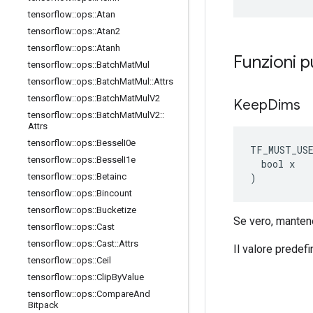
tensorflow
::
ops
::
Atan
tensorflow
::
ops
::
Atan2
tensorflow
::
ops
::
Atanh
Funzioni 
tensorflow
::
ops
::
Batch
Mat
Mul
tensorflow
::
ops
::
Batch
Mat
Mul
::
Attrs
tensorflow
::
ops
::
Batch
Mat
Mul
V2
Keep
Dims
tensorflow
::
ops
::
Batch
Mat
Mul
V2
::
Attrs
tensorflow
::
ops
::
Bessel
I0e
TF_MUST_US
tensorflow
::
ops
::
Bessel
I1e
  bool x

)
tensorflow
::
ops
::
Betainc
tensorflow
::
ops
::
Bincount
tensorflow
::
ops
::
Bucketize
Se vero, mantene
tensorflow
::
ops
::
Cast
tensorflow
::
ops
::
Cast
::
Attrs
Il valore predefi
tensorflow
::
ops
::
Ceil
tensorflow
::
ops
::
Clip
By
Value
tensorflow
::
ops
::
Compare
And
Bitpack