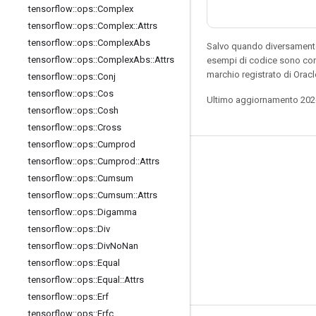
tensorflow
::
ops
::
Complex
tensorflow
::
ops
::
Complex
::
Attrs
tensorflow
::
ops
::
Complex
Abs
Salvo quando diversamente 
tensorflow
::
ops
::
Complex
Abs
::
Attrs
esempi di codice sono con
marchio registrato di Oracl
tensorflow
::
ops
::
Conj
tensorflow
::
ops
::
Cos
Ultimo aggiornamento 202
tensorflow
::
ops
::
Cosh
tensorflow
::
ops
::
Cross
tensorflow
::
ops
::
Cumprod
Resta connesso
tensorflow
::
ops
::
Cumprod
::
Attrs
tensorflow
::
ops
::
Cumsum
Blog
tensorflow
::
ops
::
Cumsum
::
Attrs
Forum
tensorflow
::
ops
::
Digamma
tensorflow
::
ops
::
Div
GitHub
tensorflow
::
ops
::
Div
No
Nan
Twitter
tensorflow
::
ops
::
Equal
YouTube
tensorflow
::
ops
::
Equal
::
Attrs
tensorflow
::
ops
::
Erf
tensorflow
::
ops
::
Erfc