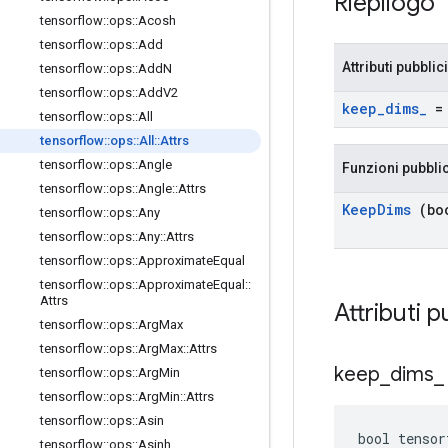
Riepilogo
tensorflow
::
ops
::
Acosh
tensorflow
::
ops
::
Add
Attributi pubblici
tensorflow
::
ops
::
Add
N
tensorflow
::
ops
::
Add
V2
keep
_
dims
_
= 
tensorflow
::
ops
::
All
tensorflow
::
ops
::
All
::
Attrs
tensorflow
::
ops
::
Angle
Funzioni pubbli
tensorflow
::
ops
::
Angle
::
Attrs
Keep
Dims
(boo
tensorflow
::
ops
::
Any
tensorflow
::
ops
::
Any
::
Attrs
tensorflow
::
ops
::
Approximate
Equal
tensorflow
::
ops
::
Approximate
Equal
::
Attrs
Attributi p
tensorflow
::
ops
::
Arg
Max
tensorflow
::
ops
::
Arg
Max
::
Attrs
keep
_
dims
_
tensorflow
::
ops
::
Arg
Min
tensorflow
::
ops
::
Arg
Min
::
Attrs
tensorflow
::
ops
::
Asin
bool tensor
tensorflow
::
ops
::
Asinh