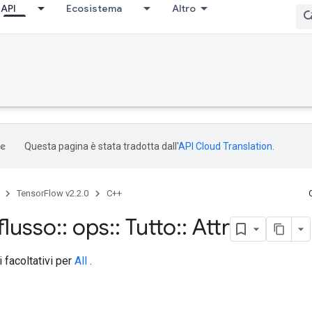
API
Ecosistema
Altro
Questa pagina è stata tradotta dall'
API Cloud Translation
.
TensorFlow v2.2.0
C++
flusso
::
ops
::
Tutto
::
Attr
i facoltativi per
All
.