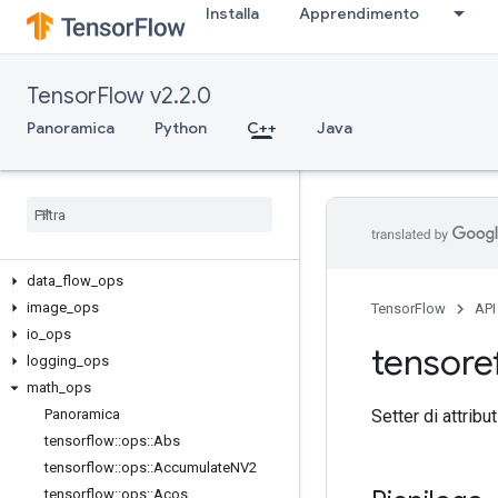
Installa
Apprendimento
TensorFlow v2.2.0
Panoramica
Python
C++
Java
C++
array
_
ops
candidate
_
sampling
_
ops
control
_
flow
_
ops
core
data
_
flow
_
ops
image
_
ops
TensorFlow
API
io
_
ops
tensore
logging
_
ops
math
_
ops
Setter di attribut
Panoramica
tensorflow
::
ops
::
Abs
tensorflow
::
ops
::
Accumulate
NV2
tensorflow
::
ops
::
Acos