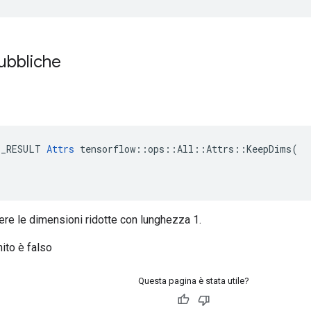
pubbliche
E_RESULT 
Attrs
 tensorflow::ops::All::Attrs::KeepDims(

re le dimensioni ridotte con lunghezza 1.
nito è falso
Questa pagina è stata utile?