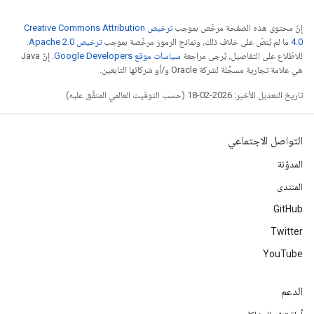
إنّ محتوى هذه الصفحة مرخّص بموجب
ترخيص Creative Commons Attribution
4.0‏
ما لم يُنصّ على خلاف ذلك، ونماذج الرموز مرخّصة بموجب
ترخيص Apache 2.0‏
.
للاطّلاع على التفاصيل، يُرجى مراجعة
سياسات موقع Google Developers‏
. إنّ Java
هي علامة تجارية مسجَّلة لشركة Oracle و/أو شركائها التابعين.
تاريخ التعديل الأخير: 2026-02-18 (حسب التوقيت العالمي المتفَّق عليه)
التواصل الاجتماعي
المدوّنة
المنتدى
GitHub
Twitter
YouTube
الدعم