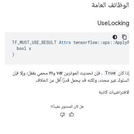
الوظائف العامة
Use
Locking
TF_MUST_USE_RESULT 
Attrs
 tensorflow::ops::ApplyPow
  bool x

)
إذا كان
True
، فإن تحديث الموترين var وm محمي بقفل؛ وإلا فإن
السلوك غير محدد، ولكنه قد يحمل قدرًا أقل من الخلاف.
الافتراضيات كاذبة
هل كان المحتوى مفيدًا؟