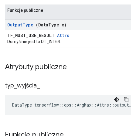
Funkcje publiczne
Output
Type
(Data
Type x)
TF_MUST_USE_RESULT
Attrs
Domyślnie jest to DT_INT64.
Atrybuty publiczne
typ
_
wyjścia
_
DataType
tensorflow
::
ops
::
ArgMax
::
Attrs
::
output_t
Funkcje publiczne