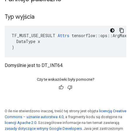
Typ wyjścia
TF_MUST_USE_RESULT 
Attrs
 tensorflow::ops::ArgMax::
  DataType x

)
Domyślnie jest to DT_INT64.
Czy te wskazówki były pomocne?
O ile nie stwierdzono inaczej, treść tej strony jest objęta
licencją Creative
Commons – uznanie autorstwa 4.0
, a fragmenty kodu są dostępne na
licencji Apache 2.0
. Szczegółowe informacje na ten temat zawierają
zasady dotyczące witryny Google Developers
. Java jest zastrzeżonym