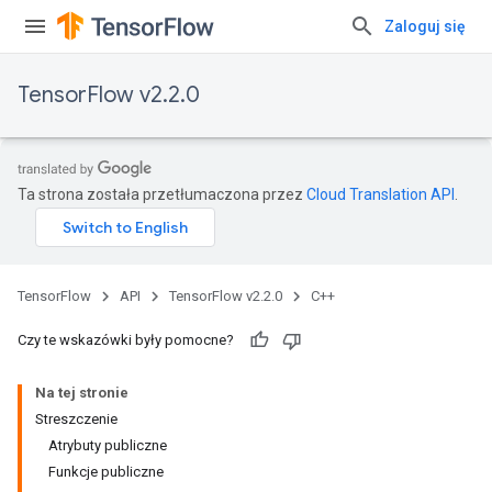
Zaloguj się
TensorFlow v2.2.0
Ta strona została przetłumaczona przez
Cloud Translation API
.
TensorFlow
API
TensorFlow v2.2.0
C++
Czy te wskazówki były pomocne?
Na tej stronie
Streszczenie
Atrybuty publiczne
Funkcje publiczne