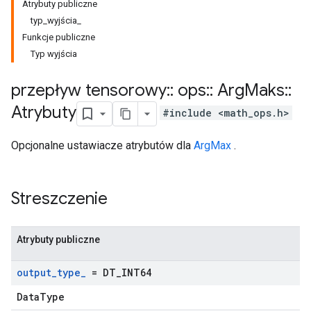
Atrybuty publiczne
typ_wyjścia_
Funkcje publiczne
Typ wyjścia
przepływ tensorowy
::
ops
::
Arg
Maks
::
Atrybuty
#include <math_ops.h>
Opcjonalne ustawiacze atrybutów dla
ArgMax
.
Streszczenie
Atrybuty publiczne
output
_
type
_
= DT
_
INT64
DataType