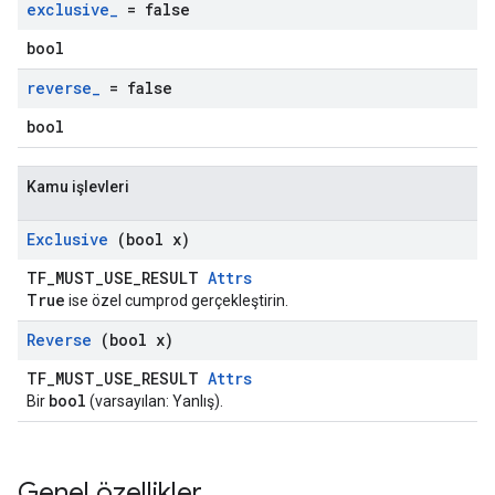
exclusive
_
= false
bool
reverse
_
= false
bool
Kamu işlevleri
Exclusive
(bool x)
TF_MUST_USE_RESULT
Attrs
True
ise özel cumprod gerçekleştirin.
Reverse
(bool x)
TF_MUST_USE_RESULT
Attrs
bool
Bir
(varsayılan: Yanlış).
Genel özellikler