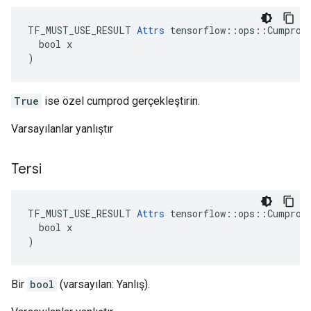
TF_MUST_USE_RESULT 
Attrs
 tensorflow::ops::Cumprod:
  bool x

)
True
ise özel cumprod gerçekleştirin.
Varsayılanlar yanlıştır
Tersi
TF_MUST_USE_RESULT 
Attrs
 tensorflow::ops::Cumprod:
  bool x

)
Bir
bool
(varsayılan: Yanlış).