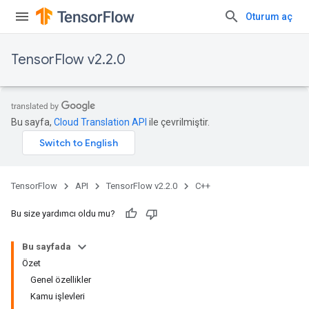
Oturum aç
TensorFlow v2.2.0
Bu sayfa,
Cloud Translation API
ile çevrilmiştir.
TensorFlow
API
TensorFlow v2.2.0
C++
Bu size yardımcı oldu mu?
Bu sayfada
Özet
Genel özellikler
Kamu işlevleri