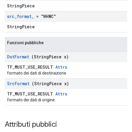
StringPiece
src
_
format
_
= "NHWC"
StringPiece
Funzioni pubbliche
Dst
Format
(String
Piece x)
TF_MUST_USE_RESULT
Attrs
formato dei dati di destinazione.
Src
Format
(String
Piece x)
TF_MUST_USE_RESULT
Attrs
formato dei dati di origine.
Attributi pubblici