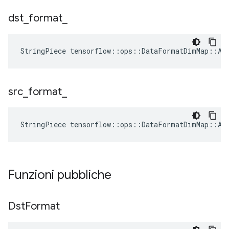
dst
_
format
_
StringPiece tensorflow::ops::DataFormatDimMap::At
src
_
format
_
StringPiece tensorflow::ops::DataFormatDimMap::At
Funzioni pubbliche
Dst
Format