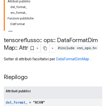
Attributi pubblici
dst_format_
src_format_
Funzioni pubbliche
DstFormat
tensoreflusso
::
ops
::
Data
Format
Dim
Map
::
Attr
#include <nn_ops.h>
Setter di attributi facoltativi per
DataFormatDimMap
.
Riepilogo
Attributi pubblici
dst
_
format
_
= "NCHW"