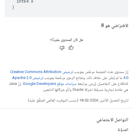
  int64 x

)
الافتراضي هو 8.
هل كان المحتوى مفيدًا؟
إنّ محتوى هذه الصفحة مرخّص بموجب
ترخيص Creative Commons Attribution
4.0‏
ما لم يُنصّ على خلاف ذلك، ونماذج الرموز مرخّصة بموجب
ترخيص Apache 2.0‏
.
للاطّلاع على التفاصيل، يُرجى مراجعة
سياسات موقع Google Developers‏
. إنّ Java
هي علامة تجارية مسجَّلة لشركة Oracle و/أو شركائها التابعين.
تاريخ التعديل الأخير: 2026-02-18 (حسب التوقيت العالمي المتفَّق عليه)
التواصل الاجتماعي
المدوّنة