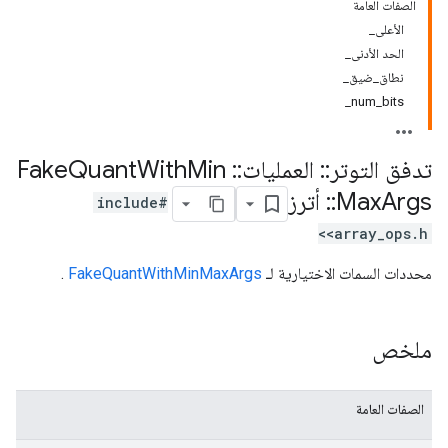
الصفات العامة
الأعلى_
الحد الأدنى_
نطاق_ضيق_
num_bits_
تدفق التوتر
::
العمليات
::
Fake
Min
With
Quant
Args
Max
::
أترز
#include
<array_ops.h>
محددات السمات الاختيارية لـ
FakeQuantWithMinMaxArgs
.
ملخص
الصفات العامة