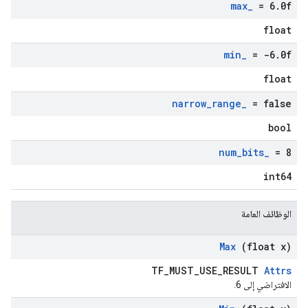
max
_
= 6
.
0f
float
min
_
= -6
.
0f
float
narrow
_
range
_
= false
bool
num
_
bits
_
= 8
int64
الوظائف العامة
Max
(float x)
TF_MUST_USE_RESULT
Attrs
الافتراضي إلى 6.