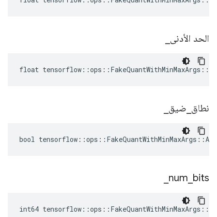
الحد الأدنى
_
float tensorflow::ops::FakeQuantWithMinMaxArgs::A
نطاق
_
ضيق
_
bool tensorflow::ops::FakeQuantWithMinMaxArgs::Att
_
num
_
bits
int64 tensorflow::ops::FakeQuantWithMinMaxArgs::A