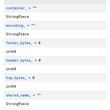
container
_
= ""
StringPiece
encoding
_
= ""
StringPiece
footer
_
bytes
_
= 0
int64
header
_
bytes
_
= 0
int64
hop
_
bytes
_
= 0
int64
shared
_
name
_
= ""
StringPiece