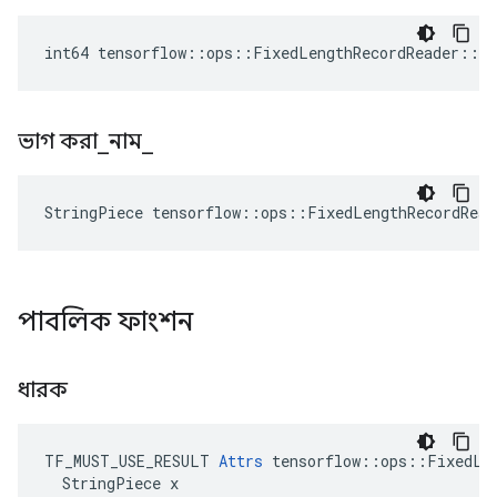
int64 tensorflow::ops::FixedLengthRecordReader::At
ভাগ করা
_
নাম
_
StringPiece tensorflow::ops::FixedLengthRecordRea
পাবলিক ফাংশন
ধারক
TF_MUST_USE_RESULT 
Attrs
 tensorflow::ops::FixedLen
  StringPiece x
