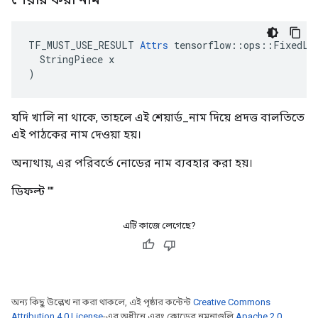
TF_MUST_USE_RESULT 
Attrs
 tensorflow::ops::FixedLen
  StringPiece x

)
যদি খালি না থাকে, তাহলে এই শেয়ার্ড_নাম দিয়ে প্রদত্ত বালতিতে
এই পাঠকের নাম দেওয়া হয়।
অন্যথায়, এর পরিবর্তে নোডের নাম ব্যবহার করা হয়।
ডিফল্ট ""
এটি কাজে লেগেছে?
অন্য কিছু উল্লেখ না করা থাকলে, এই পৃষ্ঠার কন্টেন্ট
Creative Commons
Attribution 4.0 License
-এর অধীনে এবং কোডের নমুনাগুলি
Apache 2.0