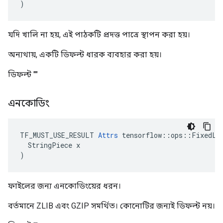
)
যদি খালি না হয়, এই পাঠকটি প্রদত্ত পাত্রে স্থাপন করা হয়।
অন্যথায়, একটি ডিফল্ট ধারক ব্যবহার করা হয়।
ডিফল্ট ""
এনকোডিং
TF_MUST_USE_RESULT 
Attrs
 tensorflow::ops::FixedLen
  StringPiece x

)
ফাইলের জন্য এনকোডিংয়ের ধরন।
বর্তমানে ZLIB এবং GZIP সমর্থিত। কোনোটির জন্যই ডিফল্ট নয়।