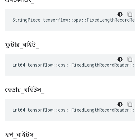
StringPiece tensorflow::ops::FixedLengthRecordRea
ফুটার
_
বাইট
_
int64 tensorflow::ops::FixedLengthRecordReader::At
হেডার
_
বাইটস
_
int64 tensorflow::ops::FixedLengthRecordReader::At
হপ
_
বাইটস
_