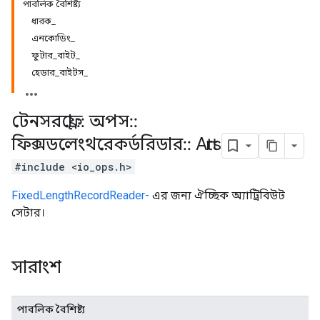
পাবলিক বৈশিষ্ট্য
ধারক_
এনকোডিং_
ফুটার_বাইট_
হেডার_বাইটস_
টেনসরফ্লো
::
অপস
::
ফিক্সডলেংথরেকর্ডরিডার
::
Attrs
#include <io_ops.h>
FixedLengthRecordReader-
এর জন্য ঐচ্ছিক অ্যাট্রিবিউট
সেটার।
সারাংশ
পাবলিক বৈশিষ্ট্য