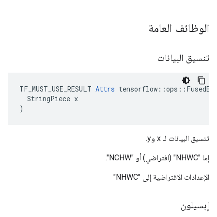
الوظائف العامة
تنسيق البيانات
TF_MUST_USE_RESULT 
Attrs
 tensorflow::ops::FusedBat
  StringPiece x

)
تنسيق البيانات لـ x وy.
إما "NHWC" (افتراضي) أو "NCHW".
الإعدادات الافتراضية إلى "NHWC"
إبسيلون