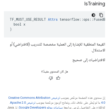
Is
Training
TF_MUST_USE_RESULT 
Attrs
 tensorflow::ops::FusedBat
  bool x

)
القيمة المنطقية للإشارة إلى العملية مخصصة للتدريب (الافتراضي) أو
الاستدلال.
الافتراضيات إلى صحيح
هل كان المحتوى مفيدًا؟
إنّ محتوى هذه الصفحة مرخّص بموجب
ترخيص Creative Commons Attribution
4.0‏
ما لم يُنصّ على خلاف ذلك، ونماذج الرموز مرخّصة بموجب
ترخيص Apache 2.0‏
.
للاطّلاع على التفاصيل، يُرجى مراجعة
سياسات موقع Google Developers‏
. إنّ Java