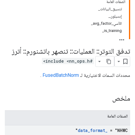
الصفات العامة
تنسيق_البيانات_
إبسيلون_
الأسي_avg_factor_
is_training_
تدفق التوتر
::
العمليات
::
تنصهر باتشنورم
::
أترز
#include <nn_ops.h>
محددات السمات الاختيارية لـ
FusedBatchNorm
.
ملخص
الصفات العامة
data
_
format
_
= "NHWC"