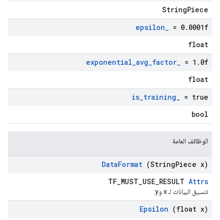
StringPiece
epsilon
_
= 0
.
0001f
float
exponential
_
avg
_
factor
_
= 1
.
0f
float
is
_
training
_
= true
bool
الوظائف العامة
Data
Format
(String
Piece x)
TF_MUST_USE_RESULT
Attrs
تنسيق البيانات لـ x وy.
Epsilon
(float x)