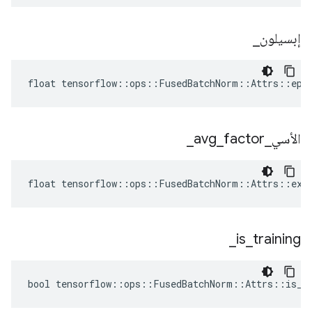
إبسيلون
_
float tensorflow::ops::FusedBatchNorm::Attrs::epsi
الأسي
_
factor
_
avg
_
float tensorflow::ops::FusedBatchNorm::Attrs::expo
_
is
_
training
bool tensorflow::ops::FusedBatchNorm::Attrs::is_tr