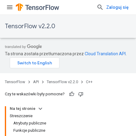
Zaloguj się
TensorFlow v2.2.0
Ta strona została przetłumaczona przez
Cloud Translation API
.
TensorFlow
API
TensorFlow v2.2.0
C++
Czy te wskazówki były pomocne?
Na tej stronie
Streszczenie
Atrybuty publiczne
Funkcje publiczne