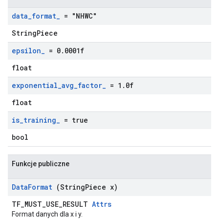
data
_
format
_
= "NHWC"
StringPiece
epsilon
_
= 0
.
0001f
float
exponential
_
avg
_
factor
_
= 1
.
0f
float
is
_
training
_
= true
bool
Funkcje publiczne
Data
Format
(String
Piece x)
TF_MUST_USE_RESULT
Attrs
Format danych dla x i y.