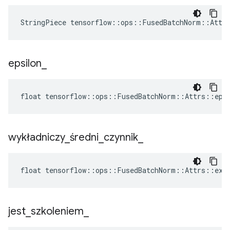
StringPiece tensorflow::ops::FusedBatchNorm::Attr
epsilon
_
float tensorflow::ops::FusedBatchNorm::Attrs::epsi
wykładniczy
_
średni
_
czynnik
_
float tensorflow::ops::FusedBatchNorm::Attrs::expo
jest
_
szkoleniem
_