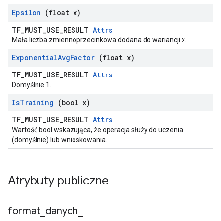
Epsilon
(float x)
TF_MUST_USE_RESULT
Attrs
Mała liczba zmiennoprzecinkowa dodana do wariancji x.
Exponential
Avg
Factor
(float x)
TF_MUST_USE_RESULT
Attrs
Domyślnie 1.
Is
Training
(bool x)
TF_MUST_USE_RESULT
Attrs
Wartość bool wskazująca, że ​​operacja służy do uczenia
(domyślnie) lub wnioskowania.
Atrybuty publiczne
format
_
danych
_