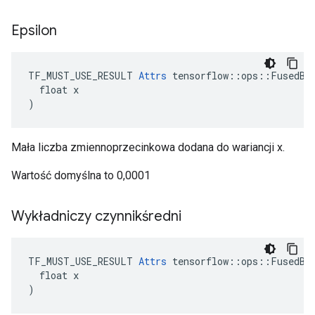
Epsilon
TF_MUST_USE_RESULT 
Attrs
 tensorflow::ops::FusedBat
  float x

)
Mała liczba zmiennoprzecinkowa dodana do wariancji x.
Wartość domyślna to 0,0001
Wykładniczy czynnikśredni
TF_MUST_USE_RESULT 
Attrs
 tensorflow::ops::FusedBat
  float x

)