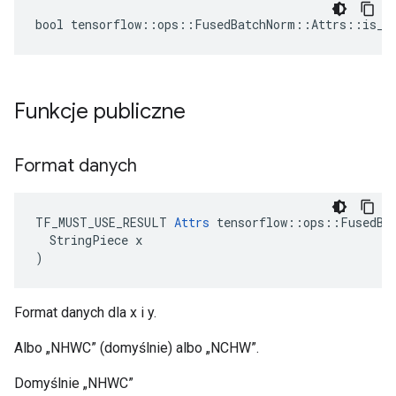
bool tensorflow::ops::FusedBatchNorm::Attrs::is_tr
Funkcje publiczne
Format danych
TF_MUST_USE_RESULT 
Attrs
 tensorflow::ops::FusedBat
  StringPiece x

)
Format danych dla x i y.
Albo „NHWC” (domyślnie) albo „NCHW”.
Domyślnie „NHWC”