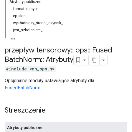
Atrybuty publiczne
format_danych_
epsilon_
wykładniczy_średni_czynnik_
jest_szkoleniem_
przepływ tensorowy
::
ops
::
Fused
Batch
Norm
::
Atrybuty
#include <nn_ops.h>
Opcjonalne moduły ustawiające atrybuty dla
FusedBatchNorm
.
Streszczenie
Atrybuty publiczne