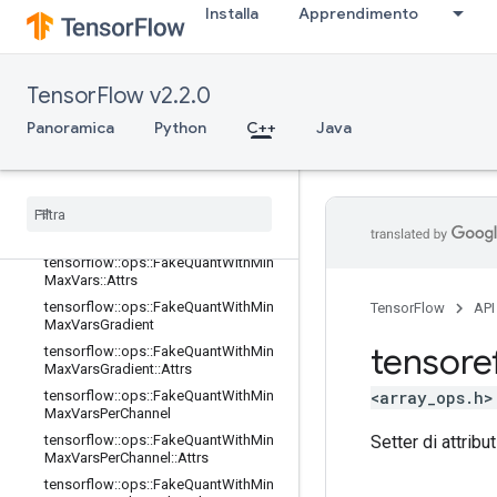
Installa
Apprendimento
es
tensorflow::ops::FakeQuantWithMin
MaxArgs
tensorflow::ops::FakeQuantWithMin
TensorFlow v2.2.0
MaxArgs::Attrs
Panoramica
Python
C++
Java
tensorflow::ops::FakeQuantWithMin
MaxArgsGradient
tensorflow
::
ops
::
Fake
Quant
With
Min
Max
Args
Gradient
::
Attrs
tensorflow
::
ops
::
Fake
Quant
With
Min
Max
Vars
tensorflow
::
ops
::
Fake
Quant
With
Min
Max
Vars
::
Attrs
tensorflow
::
ops
::
Fake
Quant
With
Min
TensorFlow
API
Max
Vars
Gradient
tensore
tensorflow
::
ops
::
Fake
Quant
With
Min
Max
Vars
Gradient
::
Attrs
<array_ops.h>
tensorflow
::
ops
::
Fake
Quant
With
Min
Max
Vars
Per
Channel
Setter di attribut
tensorflow
::
ops
::
Fake
Quant
With
Min
Max
Vars
Per
Channel
::
Attrs
tensorflow
::
ops
::
Fake
Quant
With
Min