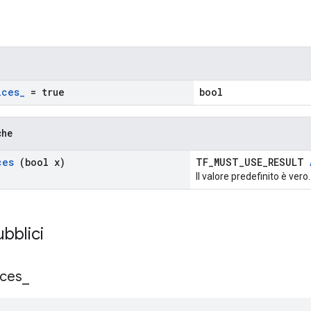
ices
_
= true
bool
che
ces
(bool x)
TF_MUST_USE_RESULT
Il valore predefinito è vero.
ubblici
ices
_