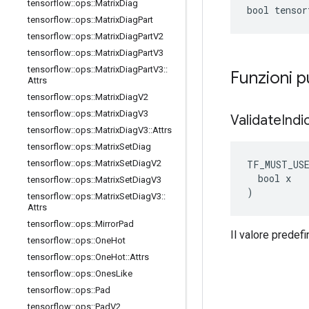
tensorflow
::
ops
::
Matrix
Diag
bool tensor
tensorflow
::
ops
::
Matrix
Diag
Part
tensorflow
::
ops
::
Matrix
Diag
Part
V2
tensorflow
::
ops
::
Matrix
Diag
Part
V3
tensorflow
::
ops
::
Matrix
Diag
Part
V3
::
Funzioni 
Attrs
tensorflow
::
ops
::
Matrix
Diag
V2
tensorflow
::
ops
::
Matrix
Diag
V3
Validate
Indi
tensorflow
::
ops
::
Matrix
Diag
V3
::
Attrs
tensorflow
::
ops
::
Matrix
Set
Diag
TF_MUST_US
tensorflow
::
ops
::
Matrix
Set
Diag
V2
  bool x

tensorflow
::
ops
::
Matrix
Set
Diag
V3
)
tensorflow
::
ops
::
Matrix
Set
Diag
V3
::
Attrs
tensorflow
::
ops
::
Mirror
Pad
Il valore predefi
tensorflow
::
ops
::
One
Hot
tensorflow
::
ops
::
One
Hot
::
Attrs
tensorflow
::
ops
::
Ones
Like
tensorflow
::
ops
::
Pad
tensorflow
::
ops
::
Pad
V2