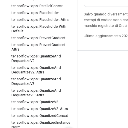
tensorflow
::
ops
::
Parallel
Concat
tensorflow
::
ops
::
Placeholder
Salvo quando diversamente 
tensorflow
::
ops
::
Placeholder
::
Attrs
esempi di codice sono con
marchio registrato di Oracl
tensorflow
::
ops
::
Placeholder
With
Default
Ultimo aggiornamento 202
tensorflow
::
ops
::
Prevent
Gradient
tensorflow
::
ops
::
Prevent
Gradient
::
Attrs
tensorflow
::
ops
::
Quantize
And
Resta connesso
Dequantize
V2
tensorflow
::
ops
::
Quantize
And
Blog
Dequantize
V2
::
Attrs
tensorflow
::
ops
::
Quantize
And
Forum
Dequantize
V3
GitHub
tensorflow
::
ops
::
Quantize
And
Dequantize
V3
::
Attrs
Twitter
tensorflow
::
ops
::
Quantize
V2
YouTube
tensorflow
::
ops
::
Quantize
V2
::
Attrs
tensorflow
::
ops
::
Quantized
Concat
tensorflow
::
ops
::
Quantized
Instance
Norm