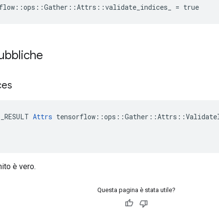
flow::ops::Gather::Attrs::validate_indices_ = true
pubbliche
ces
E_RESULT 
Attrs
 tensorflow::ops::Gather::Attrs::ValidateI
nito è vero.
Questa pagina è stata utile?