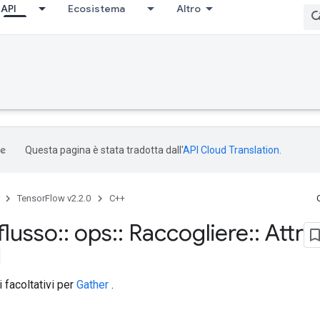
API
Ecosistema
Altro
Questa pagina è stata tradotta dall'
API Cloud Translation
.
TensorFlow v2.2.0
C++
flusso
::
ops
::
Raccogliere
::
Attr
i facoltativi per
Gather
.