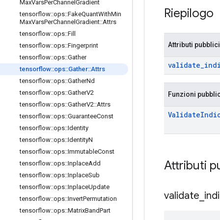
Max
Vars
Per
Channel
Gradient
Riepilogo
tensorflow
::
ops
::
Fake
Quant
With
Min
Max
Vars
Per
Channel
Gradient
::
Attrs
tensorflow
::
ops
::
Fill
Attributi pubblici
tensorflow
::
ops
::
Fingerprint
tensorflow
::
ops
::
Gather
validate
_
ind
tensorflow
::
ops
::
Gather
::
Attrs
tensorflow
::
ops
::
Gather
Nd
tensorflow
::
ops
::
Gather
V2
Funzioni pubbli
tensorflow
::
ops
::
Gather
V2
::
Attrs
Validate
Indi
tensorflow
::
ops
::
Guarantee
Const
tensorflow
::
ops
::
Identity
tensorflow
::
ops
::
Identity
N
tensorflow
::
ops
::
Immutable
Const
Attributi p
tensorflow
::
ops
::
Inplace
Add
tensorflow
::
ops
::
Inplace
Sub
tensorflow
::
ops
::
Inplace
Update
validate
_
ind
tensorflow
::
ops
::
Invert
Permutation
tensorflow
::
ops
::
Matrix
Band
Part