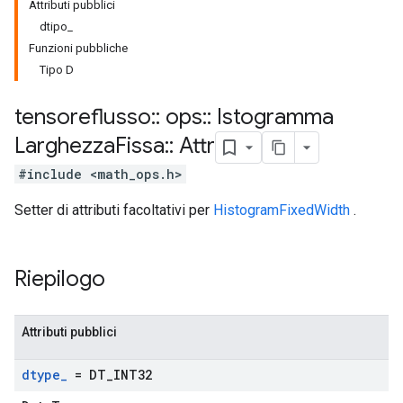
Attributi pubblici
dtipo_
Funzioni pubbliche
Tipo D
tensoreflusso
::
ops
::
Istogramma
Larghezza
Fissa
::
Attr
#include <math_ops.h>
Setter di attributi facoltativi per
HistogramFixedWidth
.
Riepilogo
Attributi pubblici
dtype
_
= DT
_
INT32