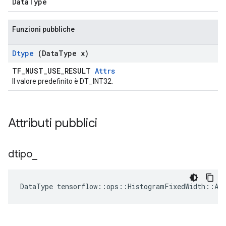
DataType
Funzioni pubbliche
Dtype
(Data
Type x)
TF_MUST_USE_RESULT
Attrs
Il valore predefinito è DT_INT32.
Attributi pubblici
dtipo
_
DataType
tensorflow
::
ops
::
HistogramFixedWidth
::
At