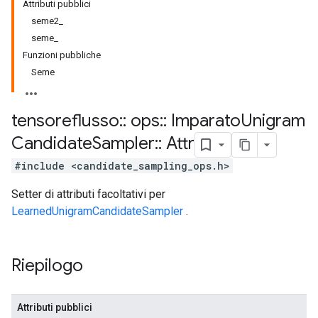
Attributi pubblici
seme2_
seme_
Funzioni pubbliche
Seme
tensoreflusso
::
ops
::
Imparato
Unigram
Candidate
Sampler
::
Attr
#include <candidate_sampling_ops.h>
Setter di attributi facoltativi per
LearnedUnigramCandidateSampler
.
Riepilogo
Attributi pubblici