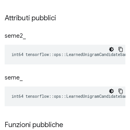
Attributi pubblici
seme2
_
int64 tensorflow::ops::LearnedUnigramCandidateSamp
seme
_
int64 tensorflow::ops::LearnedUnigramCandidateSamp
Funzioni pubbliche