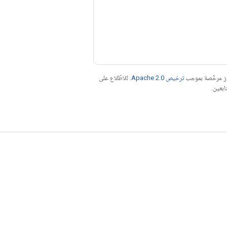
موز مرخّصة بموجب
ترخيص Apache 2.0‏
. للاطّلاع على