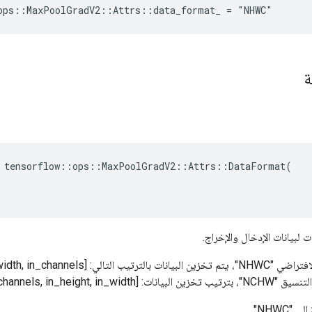
ops::MaxPoolGradV2::Attrs::data_format_ = "NHWC"
ة
 tensorflow::ops::MaxPoolGradV2::Attrs::DataFormat(

 لبيانات الإدخال والإخراج.
batch, in_channels, in_height].
"NHWC"