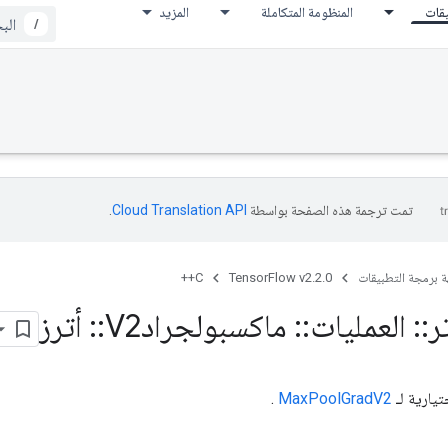
يقات
المنظومة المتكاملة
المزيد
/
تمت ترجمة هذه الصفحة بواسطة
Cloud Translation API‏
.
ة برمجة التطبيقات
TensorFlow v2.2.0
C++
ر
::
العمليات
::
ماكسبولجرادV2
::
أترز
يارية لـ
MaxPoolGradV2
.