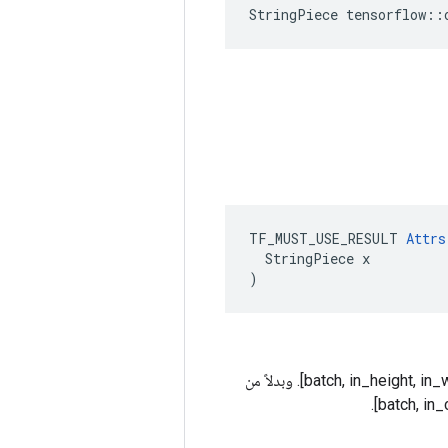
StringPiece tensorflow::
TF_MUST_USE_RESULT 
Attrs
  StringPiece x

)
باستخدام التنسيق الافتراضي "NHWC"، يتم تخزين البيانات بالترتيب التالي: [batch, in_height, in_width, in_channels]. وبدلاً من