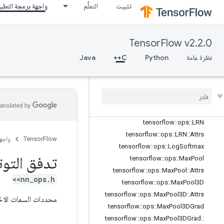
3
تثبيت
التعلُّم
واجهة برمجة التطب
tensorflow::ops::FusedBatchNormV
3::Attrs
tensorflow::ops::FusedPadConv2D
TensorFlow v2.2.0
tensorflow::ops::FusedResizeAndPa
dConv2D
نظرة عامة
Python
C++
Java
tensorflow
::
ops
::
Fused
Resize
And
Pad
Conv2D
::
Attrs
tensorflow
::
ops
::
In
Top
K
tensorflow
::
ops
::
In
Top
KV2
tensorflow
::
ops
::
L2Loss
tensorflow
::
ops
::
LRN
tensorflow
::
ops
::
LRN
::
Attrs
TensorFlow
واجه
tensorflow
::
ops
::
Log
Softmax
تدفق التوت
tensorflow
::
ops
::
Max
Pool
tensorflow
::
ops
::
Max
Pool
::
Attrs
<nn_ops.h>
tensorflow
::
ops
::
Max
Pool3D
tensorflow
::
ops
::
Max
Pool3D
::
Attrs
محددات السمات الاخت
tensorflow
::
ops
::
Max
Pool3DGrad
tensorflow
::
ops
::
Max
Pool3DGrad
::