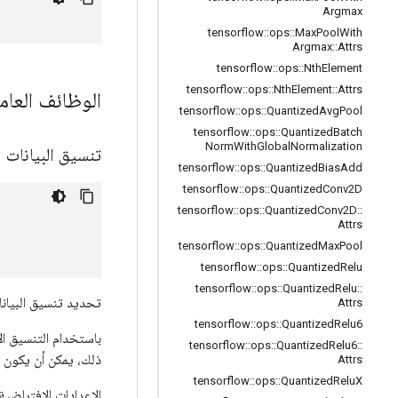
Argmax
tensorflow
::
ops
::
Max
Pool
With
Argmax
::
Attrs
tensorflow
::
ops
::
Nth
Element
tensorflow
::
ops
::
Nth
Element
::
Attrs
الوظائف العام
tensorflow
::
ops
::
Quantized
Avg
Pool
tensorflow
::
ops
::
Quantized
Batch
Norm
With
Global
Normalization
تنسيق البيانات
tensorflow
::
ops
::
Quantized
Bias
Add
tensorflow
::
ops
::
Quantized
Conv2D
tensorflow
::
ops
::
Quantized
Conv2D
::
Attrs
tensorflow
::
ops
::
Quantized
Max
Pool
tensorflow
::
ops
::
Quantized
Relu
tensorflow
::
ops
::
Quantized
Relu
::
تحديد تنسيق البيانات
Attrs
tensorflow
::
ops
::
Quantized
Relu6
tensorflow
::
ops
::
Quantized
Relu6
::
ذلك، يمكن أن يكون التنسيق "NCHW"، بترتيب تخزين البيانات: [, in_width
Attrs
tensorflow
::
ops
::
Quantized
Relu
X
الإعدادات الافتراضية إلى 