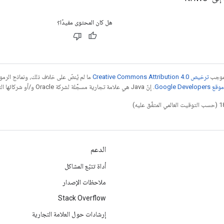
هل كان المحتوى مفيدًا؟
بموجب
ترخيص Creative Commons Attribution 4.0‏
ما لم يُنصّ على خلاف ذلك، ونماذج الر
Google Dev‏
. إنّ Java هي علامة تجارية مسجَّلة لشركة Oracle و/أو شركائها التابعين.
الدعم
أداة تتبّع المشاكل
ملاحظات الإصدار
Stack Overflow
إرشادات حول العلامة التجارية