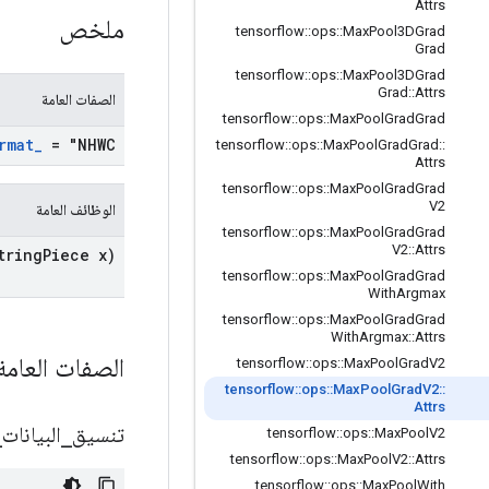
Attrs
ملخص
tensorflow
::
ops
::
Max
Pool3DGrad
Grad
tensorflow
::
ops
::
Max
Pool3DGrad
Grad
::
Attrs
الصفات العامة
tensorflow
::
ops
::
Max
Pool
Grad
Grad
rmat
_
= "NHWC"
tensorflow
::
ops
::
Max
Pool
Grad
Grad
::
Attrs
tensorflow
::
ops
::
Max
Pool
Grad
Grad
V2
الوظائف العامة
tensorflow
::
ops
::
Max
Pool
Grad
Grad
V2
::
Attrs
tring
Piece x)
tensorflow
::
ops
::
Max
Pool
Grad
Grad
With
Argmax
tensorflow
::
ops
::
Max
Pool
Grad
Grad
With
Argmax
::
Attrs
الصفات العام
tensorflow
::
ops
::
Max
Pool
Grad
V2
tensorflow
::
ops
::
Max
Pool
Grad
V2
::
Attrs
تنسيق
_
البيانات
_
tensorflow
::
ops
::
Max
Pool
V2
tensorflow
::
ops
::
Max
Pool
V2
::
Attrs
tensorflow
::
ops
::
Max
Pool
With