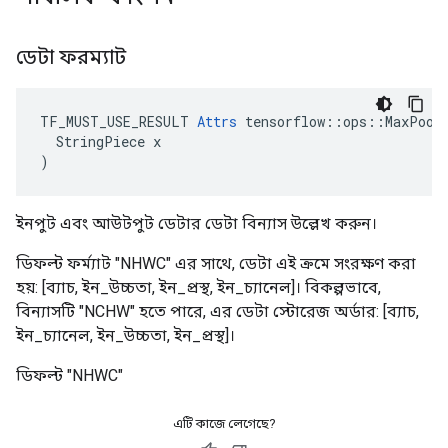
ডেটা ফরম্যাট
TF_MUST_USE_RESULT 
Attrs
 tensorflow::ops::MaxPool:
  StringPiece x

)
ইনপুট এবং আউটপুট ডেটার ডেটা বিন্যাস উল্লেখ করুন।
ডিফল্ট ফর্ম্যাট "NHWC" এর সাথে, ডেটা এই ক্রমে সংরক্ষণ করা
হয়: [ব্যাচ, ইন_উচ্চতা, ইন_প্রস্থ, ইন_চ্যানেল]। বিকল্পভাবে,
বিন্যাসটি "NCHW" হতে পারে, এর ডেটা স্টোরেজ অর্ডার: [ব্যাচ,
ইন_চ্যানেল, ইন_উচ্চতা, ইন_প্রস্থ]।
ডিফল্ট "NHWC"
এটি কাজে লেগেছে?