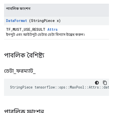
পাবলিক ফাংশন
Data
Format
(String
Piece x)
TF_MUST_USE_RESULT
Attrs
ইনপুট এবং আউটপুট ডেটার ডেটা বিন্যাস উল্লেখ করুন।
পাবলিক বৈশিষ্ট্য
ডেটা
_
ফরম্যাট
_
StringPiece tensorflow::ops::MaxPool::Attrs::data
পাবলিক ফাংশন