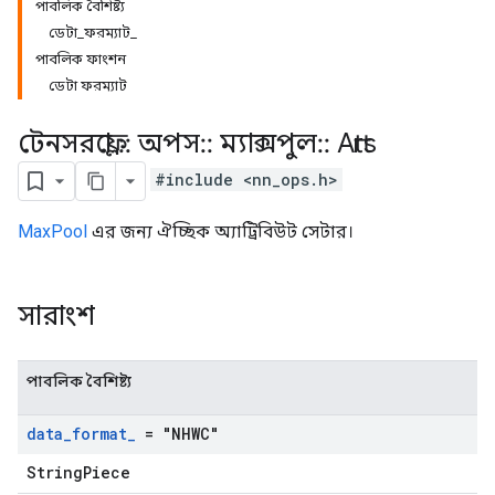
পাবলিক বৈশিষ্ট্য
ডেটা_ফরম্যাট_
পাবলিক ফাংশন
ডেটা ফরম্যাট
টেনসরফ্লো
::
অপস
::
ম্যাক্সপুল
::
Attrs
#include <nn_ops.h>
MaxPool
এর জন্য ঐচ্ছিক অ্যাট্রিবিউট সেটার।
সারাংশ
পাবলিক বৈশিষ্ট্য
data
_
format
_
= "NHWC"
StringPiece