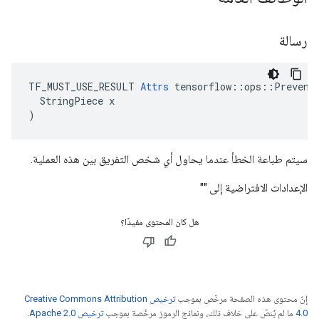
رسالة
TF_MUST_USE_RESULT 
Attrs
 tensorflow::ops::PreventG
  StringPiece x

)
سيتم طباعة الخطأ عندما يحاول أي شخص التفريق بين هذه العملية.
الإعدادات الافتراضية إلى ""
هل كان المحتوى مفيدًا؟
إنّ محتوى هذه الصفحة مرخّص بموجب
ترخيص Creative Commons Attribution
4.0‏
ما لم يُنصّ على خلاف ذلك، ونماذج الرموز مرخّصة بموجب
ترخيص Apache 2.0‏
.