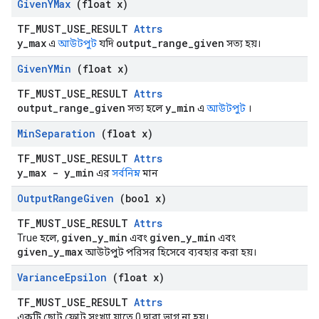
Given
YMax
(float x)
TF_MUST_USE_RESULT
Attrs
y_max
output_range_given
এ
আউটপুট
যদি
সত্য হয়।
Given
YMin
(float x)
TF_MUST_USE_RESULT
Attrs
output_range_given
y_min
সত্য হলে
এ
আউটপুট
।
Min
Separation
(float x)
TF_MUST_USE_RESULT
Attrs
y_max - y_min
এর
সর্বনিম্ন
মান
Output
Range
Given
(bool x)
TF_MUST_USE_RESULT
Attrs
given_y_min
given_y_min
True হলে,
এবং
এবং
given_y_max
আউটপুট পরিসর হিসেবে ব্যবহার করা হয়।
Variance
Epsilon
(float x)
TF_MUST_USE_RESULT
Attrs
একটি ছোট ফ্লোট সংখ্যা যাতে 0 দ্বারা ভাগ না হয়।