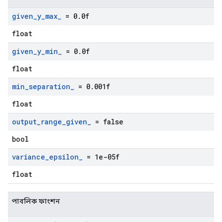
given
_
y
_
max
_
= 0
.
0f
float
given
_
y
_
min
_
= 0
.
0f
float
min
_
separation
_
= 0
.
001f
float
output
_
range
_
given
_
= false
bool
variance
_
epsilon
_
= 1e-05f
float
পাবলিক ফাংশন