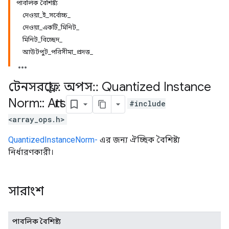
পাবলিক বৈশিষ্ট্য
দেওয়া_ই_সর্বোচ্চ_
দেওয়া_একটি_মিনিট_
মিনিট_বিচ্ছেদ_
আউটপুট_পরিসীমা_প্রদত্ত_
টেনসরফ্লো
::
অপস
::
Quantized Instance
Norm
::
Attrs
#include
<array_ops.h>
QuantizedInstanceNorm-
এর জন্য ঐচ্ছিক বৈশিষ্ট্য
নির্ধারণকারী।
সারাংশ
পাবলিক বৈশিষ্ট্য