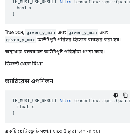
TF_MUST_USE_RESULT 
Attrs
 tensorflow::ops::Quantize
  bool x

)
True হলে,
given_y_min
এবং
given_y_min
এবং
given_y_max
আউটপুট পরিসর হিসেবে ব্যবহার করা হয়।
অন্যথায়, বাস্তবায়ন আউটপুট পরিসীমা গণনা করে।
ডিফল্ট থেকে মিথ্যা
ভ্যারিয়েন্স এপসিলন
TF_MUST_USE_RESULT 
Attrs
 tensorflow::ops::Quantize
  float x

)
একটি ছোট ফ্লোট সংখ্যা যাতে 0 দ্বারা ভাগ না হয়।