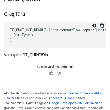
Çıkış Türü
TF_MUST_USE_RESULT 
Attrs
 tensorflow::ops::Quantize
  DataType x

)
Varsayılan DT_QUINT8'dir.
Bu size yardımcı oldu mu?
Aksi belirtilmediği sürece bu sayfanın içeriği
Creative Commons Atıf 4.0
Lisansı
altında ve kod örnekleri
Apache 2.0 Lisansı
altında
lisanslanmıştır. Ayrıntılı bilgi için
Google Developers Site Politikaları
'na
göz atın. Java, Oracle ve/veya satış ortaklarının tescilli ticari markasıdır.