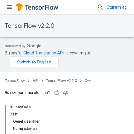
Oturum aç
TensorFlow v2.2.0
Bu sayfa,
Cloud Translation API
ile çevrilmiştir.
TensorFlow
API
TensorFlow v2.2.0
C++
Bu size yardımcı oldu mu?
Bu sayfada
Özet
Genel özellikler
Kamu işlevleri