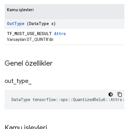
Kamu işlevleri
Out
Type
(Data
Type x)
TF_MUST_USE_RESULT
Attrs
Varsayılan DT_QUINT8'dir.
Genel özellikler
out
_
type
_
DataType
tensorflow
::
ops
::
QuantizedRelu6
::
Attrs
::
Kamu işlevleri