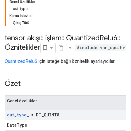
Genel özellikler
out_type_
Kamu işlevleri
Çıkış Türü
tensor akışı
::
işlem
::
Quantized
Relu6
::
Öznitelikler
#include <nn_ops.h>
QuantizedRelu6
için isteğe bağlı öznitelik ayarlayıcılar.
Özet
Genel özellikler
out
_
type
_
= DT
_
QUINT8
DataType