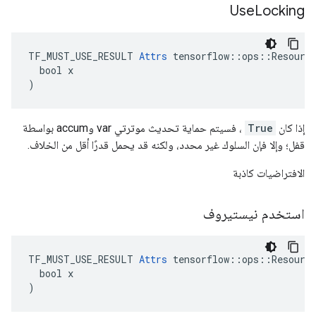
Use
Locking
TF_MUST_USE_RESULT 
Attrs
 tensorflow::ops::Resource
  bool x

)
إذا كان
True
، فسيتم حماية تحديث موترتي var وaccum بواسطة
قفل؛ وإلا فإن السلوك غير محدد، ولكنه قد يحمل قدرًا أقل من الخلاف.
الافتراضيات كاذبة
استخدم نيستيروف
TF_MUST_USE_RESULT 
Attrs
 tensorflow::ops::Resource
  bool x

)