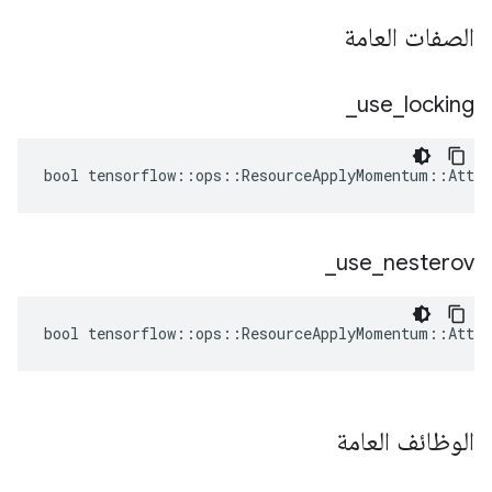
الصفات العامة
_
use
_
locking
bool tensorflow::ops::ResourceApplyMomentum::Attrs
_
use
_
nesterov
bool tensorflow::ops::ResourceApplyMomentum::Attrs
الوظائف العامة