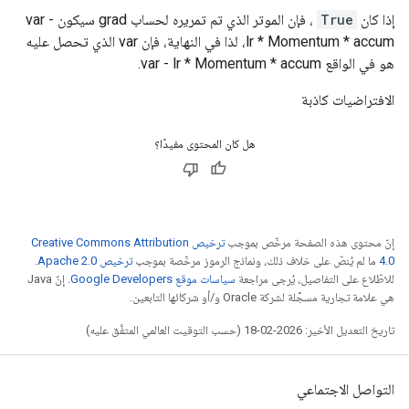
إذا كان
True
، فإن الموتر الذي تم تمريره لحساب grad سيكون var -
lr * Momentum * accum، لذا في النهاية، فإن var الذي تحصل عليه
هو في الواقع var - lr * Momentum * accum.
الافتراضيات كاذبة
هل كان المحتوى مفيدًا؟
إنّ محتوى هذه الصفحة مرخّص بموجب
ترخيص Creative Commons Attribution
4.0‏
ما لم يُنصّ على خلاف ذلك، ونماذج الرموز مرخّصة بموجب
ترخيص Apache 2.0‏
.
للاطّلاع على التفاصيل، يُرجى مراجعة
سياسات موقع Google Developers‏
. إنّ Java
هي علامة تجارية مسجَّلة لشركة Oracle و/أو شركائها التابعين.
تاريخ التعديل الأخير: 2026-02-18 (حسب التوقيت العالمي المتفَّق عليه)
التواصل الاجتماعي