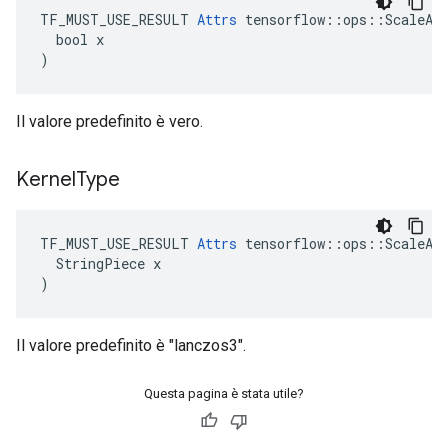
TF_MUST_USE_RESULT 
Attrs
 tensorflow::ops::ScaleAnd
  bool x

)
Il valore predefinito è vero.
Kernel
Type
TF_MUST_USE_RESULT 
Attrs
 tensorflow::ops::ScaleAnd
  StringPiece x

)
Il valore predefinito è "lanczos3".
Questa pagina è stata utile?