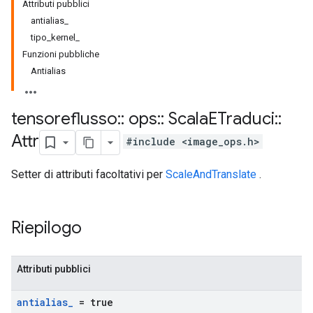
Attributi pubblici
antialias_
tipo_kernel_
Funzioni pubbliche
Antialias
tensoreflusso
::
ops
::
Scala
ETraduci
::
Attr
#include <image_ops.h>
Setter di attributi facoltativi per
ScaleAndTranslate
.
Riepilogo
Attributi pubblici
antialias
_
= true