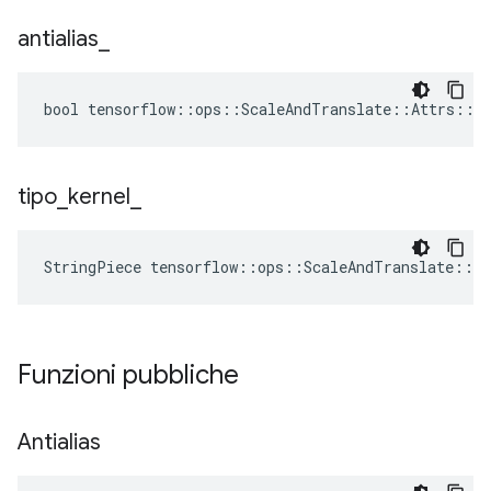
antialias
_
bool tensorflow::ops::ScaleAndTranslate::Attrs::an
tipo
_
kernel
_
StringPiece
tensorflow
::
ops
::
ScaleAndTranslate
::
At
Funzioni pubbliche
Antialias