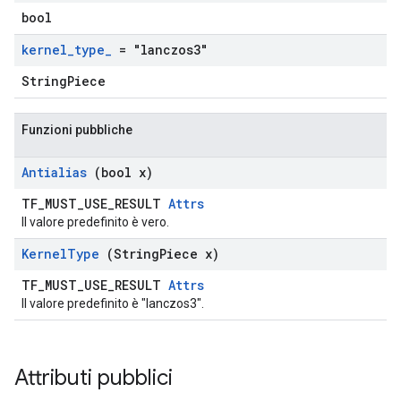
bool
kernel
_
type
_
= "lanczos3"
StringPiece
Funzioni pubbliche
Antialias
(bool x)
TF_MUST_USE_RESULT
Attrs
Il valore predefinito è vero.
Kernel
Type
(String
Piece x)
TF_MUST_USE_RESULT
Attrs
Il valore predefinito è "lanczos3".
Attributi pubblici