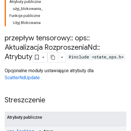
Atrybuty publiczne
użyj_blokowania_
Funkcje publiczne
Użyj Blokowania
przepływ tensorowy
::
ops
::
Aktualizacja Rozproszenia
Nd
::
Atrybuty
#include <state_ops.h>
Opcjonalne moduły ustawiające atrybuty dla
ScatterNdUpdate
.
Streszczenie
Atrybuty publiczne