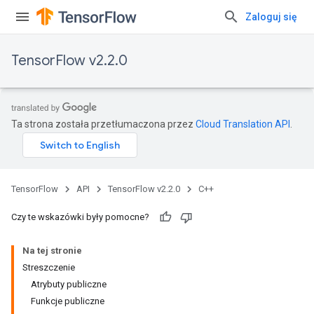
Zaloguj się
TensorFlow v2.2.0
Ta strona została przetłumaczona przez
Cloud Translation API
.
TensorFlow
API
TensorFlow v2.2.0
C++
Czy te wskazówki były pomocne?
Na tej stronie
Streszczenie
Atrybuty publiczne
Funkcje publiczne