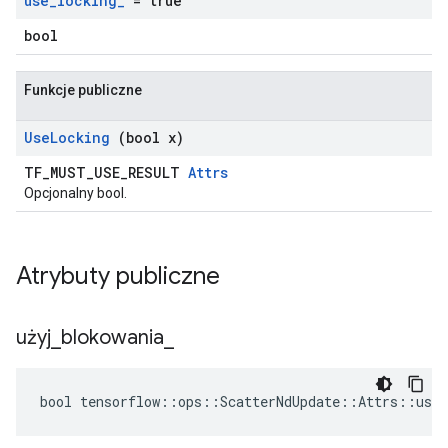
use
_
locking
_
= true
bool
Funkcje publiczne
Use
Locking
(bool x)
TF_MUST_USE_RESULT
Attrs
Opcjonalny bool.
Atrybuty publiczne
użyj
_
blokowania
_
bool tensorflow::ops::ScatterNdUpdate::Attrs::use_