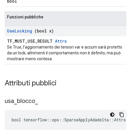
bool
Funzioni pubbliche
Use
Locking
(bool x)
TF_MUST_USE_RESULT
Attrs
Se True, l'aggiornamento dei tensori var e accum sarà protetto
da un lock; altrimenti il ​​comportamento non è definito, ma può
mostrare meno contesa.
Attributi pubblici
usa
_
blocco
_
bool tensorflow::ops::SparseApplyAdadelta::Attrs::