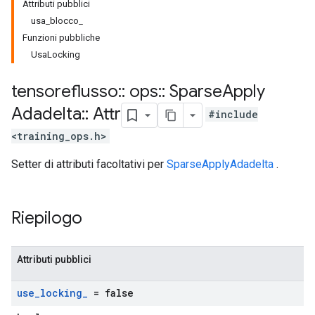
Attributi pubblici
usa_blocco_
Funzioni pubbliche
UsaLocking
tensoreflusso
::
ops
::
Sparse
Apply
Adadelta
::
Attr
#include
<training_ops.h>
Setter di attributi facoltativi per
SparseApplyAdadelta
.
Riepilogo
Attributi pubblici
use
_
locking
_
= false