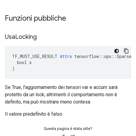
Funzioni pubbliche
Usa
Locking
TF_MUST_USE_RESULT 
Attrs
 tensorflow::ops::SparseAp
  bool x

)
Se True, l'aggiornamento dei tensori var e accum sarà
protetto da un lock; altrimenti il ​​comportamento non è
definito, ma può mostrare meno contesa.
Il valore predefinito è falso
Questa pagina è stata utile?