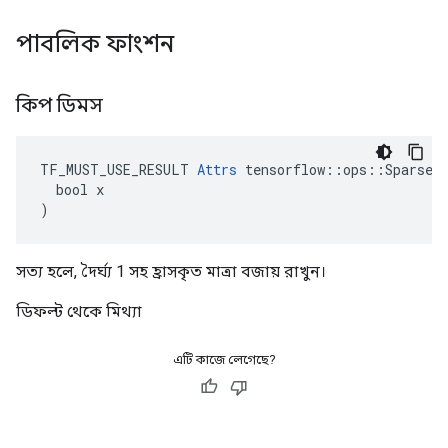
পাবলিক ফাংশন
কিপ ডিমস
TF_MUST_USE_RESULT 
Attrs
 tensorflow::ops::SparseRe
  bool x

)
সত্য হলে, দৈর্ঘ্য 1 সহ হ্রাসকৃত মাত্রা বজায় রাখুন।
ডিফল্ট থেকে মিথ্যা
এটি কাজে লেগেছে?