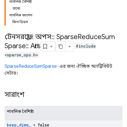
পাবলিক বৈশিষ্ট্য
রাখো
পাবলিক ফাংশন
কিপ ডিমস
টেনসরফ্লো
::
অপস
::
Sparse
Reduce
Sum
Sparse
::
Attrs
#include
<sparse_ops.h>
SparseReduceSumSparse-
এর জন্য ঐচ্ছিক অ্যাট্রিবিউট
সেটার।
সারাংশ
পাবলিক বৈশিষ্ট্য
keep
_
dims
_
= false