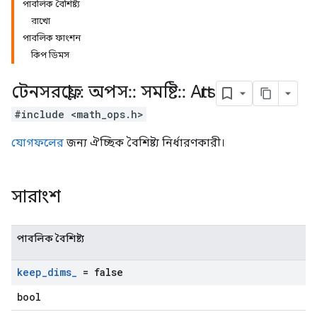
পাবলিক বৈশিষ্ট্য
রাখো
পাবলিক ফাংশন
কিপ ডিমস
টেনসরফ্লো
::
অপস
::
সমষ্টি
::
Attrs
#include <math_ops.h>
যোগফলের
জন্য ঐচ্ছিক বৈশিষ্ট্য নির্ধারণকারী।
সারাংশ
পাবলিক বৈশিষ্ট্য
keep
_
dims
_
= false
bool