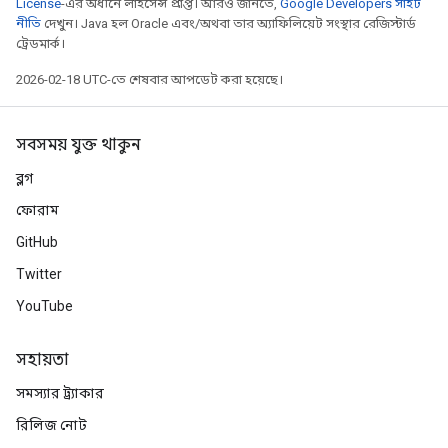
License
-এর অধীনে লাইসেন্স প্রাপ্ত। আরও জানতে,
Google Developers সাইট
নীতি
দেখুন। Java হল Oracle এবং/অথবা তার অ্যাফিলিয়েট সংস্থার রেজিস্টার্ড
ট্রেডমার্ক।
2026-02-18 UTC-তে শেষবার আপডেট করা হয়েছে।
সবসময় যুক্ত থাকুন
ব্লগ
ফোরাম
GitHub
Twitter
YouTube
সহায়তা
সমস্যার ট্র্যাকার
রিলিজ নোট