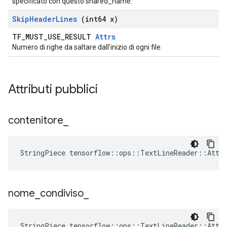
specificato con questo shared_name.
Skip
Header
Lines
(int64 x)
TF_MUST_USE_RESULT
Attrs
Numero di righe da saltare dall'inizio di ogni file.
Attributi pubblici
contenitore
_
StringPiece tensorflow::ops::TextLineReader::Attr
nome
_
condiviso
_
StringPiece tensorflow::ops::TextLineReader::Attr