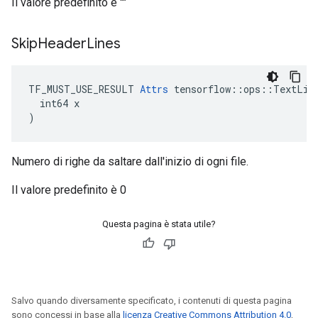
Il valore predefinito è ""
Skip
Header
Lines
TF_MUST_USE_RESULT 
Attrs
 tensorflow::ops::TextLine
  int64 x

)
Numero di righe da saltare dall'inizio di ogni file.
Il valore predefinito è 0
Questa pagina è stata utile?
Salvo quando diversamente specificato, i contenuti di questa pagina
sono concessi in base alla
licenza Creative Commons Attribution 4.0
,