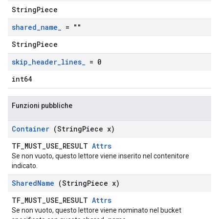
StringPiece
shared
_
name
_
= ""
StringPiece
skip
_
header
_
lines
_
= 0
int64
Funzioni pubbliche
Container
(String
Piece x)
TF_MUST_USE_RESULT
Attrs
Se non vuoto, questo lettore viene inserito nel contenitore
indicato.
Shared
Name
(String
Piece x)
TF_MUST_USE_RESULT
Attrs
Se non vuoto, questo lettore viene nominato nel bucket