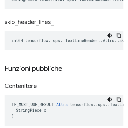
skip
_
header
_
lines
_
int64 tensorflow::ops::TextLineReader::Attrs::skip
Funzioni pubbliche
Contenitore
TF_MUST_USE_RESULT 
Attrs
 tensorflow::ops::TextLine
  StringPiece x

)