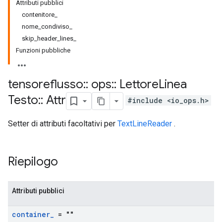
Attributi pubblici
contenitore_
nome_condiviso_
skip_header_lines_
Funzioni pubbliche
tensoreflusso
::
ops
::
Lettore
Linea
Testo
::
Attr
#include <io_ops.h>
Setter di attributi facoltativi per
TextLineReader
.
Riepilogo
Attributi pubblici
container
_
= ""